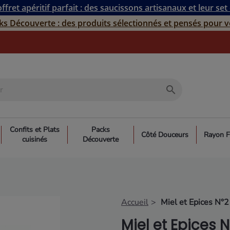
ffret apéritif parfait : des saucissons artisanaux et leur set
ks Découverte : des produits sélectionnés et pensés pour v
search
Confits et Plats
Packs
Côté Douceurs
Rayon F
cuisinés
Découverte
Accueil
Miel et Epices N°
Miel et Epices 