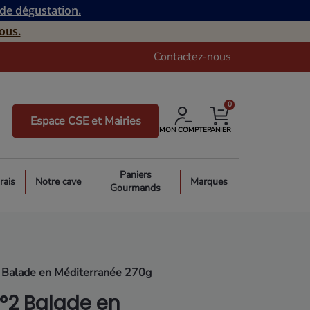
 de dégustation.
ous.
Contactez-nous
0
Espace CSE et Mairies
MON COMPTE
PANIER
Paniers
rais
Notre cave
Marques
Gourmands
2 Balade en Méditerranée 270g
N°2 Balade en