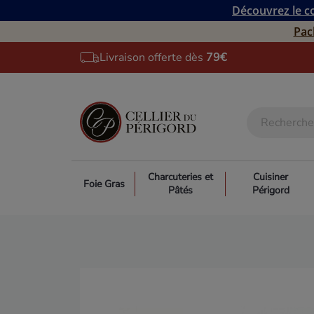
Découvrez le co
Pac
Livraison offerte dès
79€
Charcuteries et
Cuisiner
Foie Gras
Pâtés
Périgord