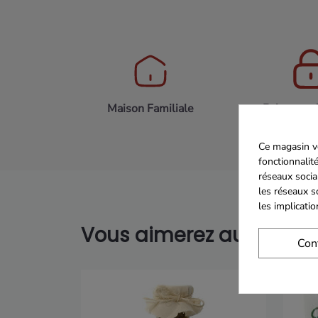
Maison Familiale
Paiement 
Ce magasin vo
fonctionnalité
réseaux socia
les réseaux s
les implicati
Vous aimerez aussi...
Con