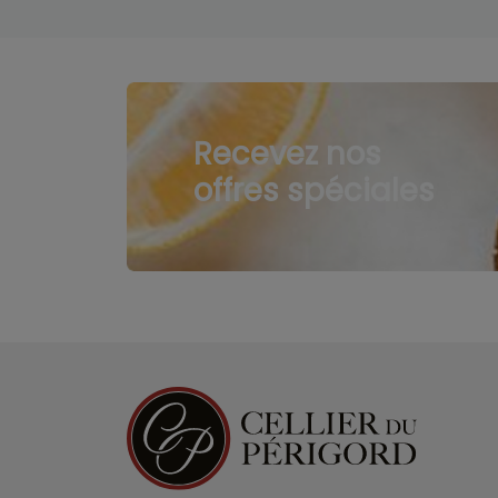
Recevez nos
offres spéciales