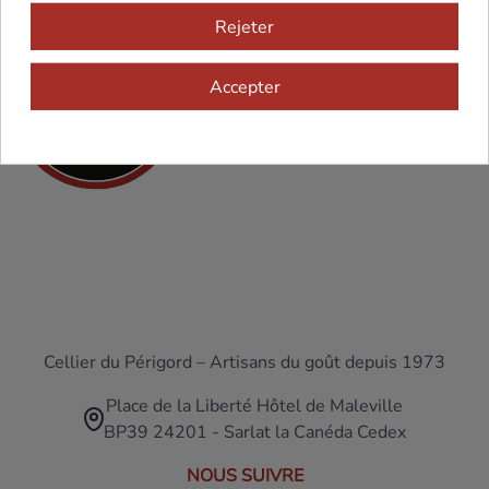
Rejeter
Accepter
Cellier du Périgord – Artisans du goût depuis 1973
Place de la Liberté Hôtel de Maleville
BP39 24201 - Sarlat la Canéda Cedex
NOUS SUIVRE