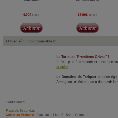
4,90€
13,90€
5,50€
16,20€
Et bien sûr, l'incontournable !!!
Le Tariquet "Premières Grives" !
Il n'est plus à présenter et reste une v
la suite
Le Domaine de Tariquet
propose égal
Armagnac, n'hésitez pas à découvrir le 
Cordialement,
François Secondat.
Cellier du Périgord
- Place de la Liberté - Sarlat Cedex