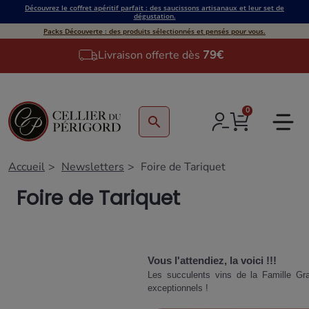
Découvrez le coffret apéritif parfait : des saucissons artisanaux et leur set de
dégustation.
Packs Découverte : des produits sélectionnés et pensés pour vous.
Livraison offerte dès
79€
0
search
Accueil
Newsletters
Foire de Tariquet
Foire de Tariquet
Vous l'attendiez, la voici !!!
Les succulents vins de la Famille Gr
exceptionnels !