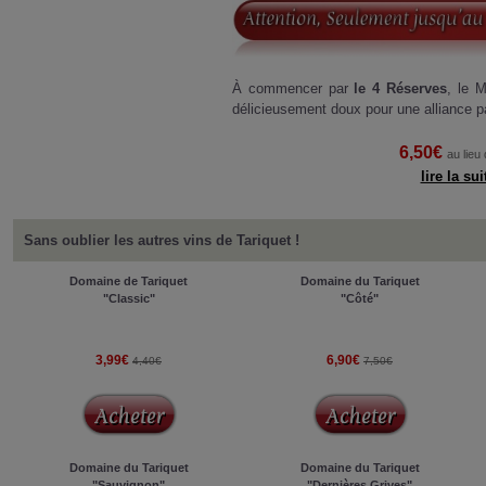
À commencer par
le 4 Réserves
, le 
délicieusement doux pour une alliance pa
6,50€
au lieu
lire la sui
Sans oublier les autres vins de Tariquet !
Domaine de Tariquet
Domaine du Tariquet
"Classic"
"Côté"
3,99€
6,90€
4,40€
7,50€
Domaine du Tariquet
Domaine du Tariquet
"Sauvignon"
"Dernières Grives"