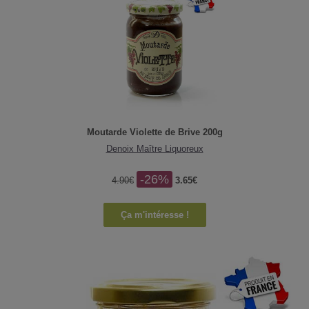
Moutarde Violette de Brive 200g
Denoix Maître Liquoreux
-26%
4.90€
3.65€
Ça m'intéresse !