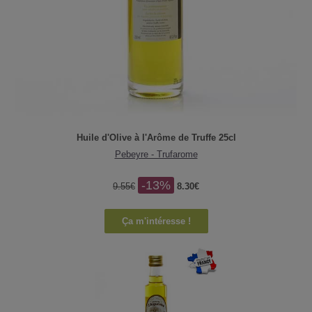
Huile d'Olive à l'Arôme de Truffe 25cl
Pebeyre - Trufarome
-13%
9.55€
8.30€
Ça m'intéresse !