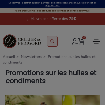
Découvrez le coffret apéritif parfait : des saucissons artisanaux et leur set de
dégustation.
Packs Découverte : des produits sélectionnés et pensés pour vous.
Livraison offerte dès
79€
0
search
Accueil
Newsletters
Promotions sur les huiles et
condiments
Promotions sur les huiles et
condiments