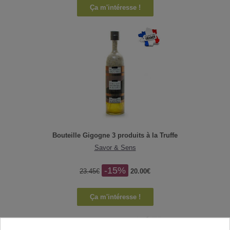
Ça m'intéresse !
Bouteille Gigogne 3 produits à la Truffe
Savor & Sens
-15%
23.45€
20.00€
Ça m'intéresse !