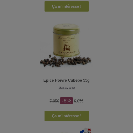
Ça m'intéresse !
Epice Poivre Cubebe 55g
Saravane
-6%
7.05€
6.65€
Ça m'intéresse !