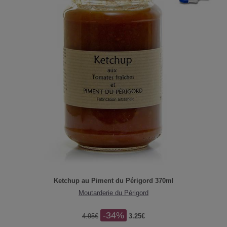
Ketchup au Piment du Périgord 370m
l
Moutarderie du Périgord
-34%
4.95€
3.25€