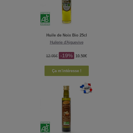
Huile de Noix Bio 25cl
Huilerie d'Aiguevive
-19%
12.95€
10.50€
Ça m'intéresse !