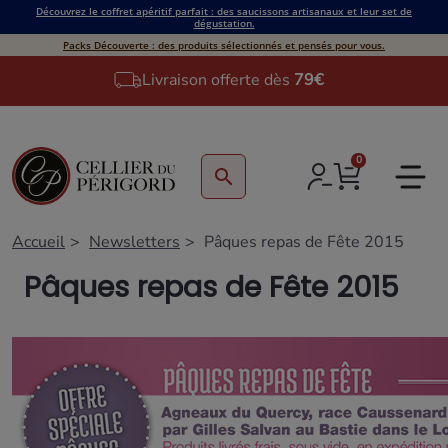
Découvrez le coffret apéritif parfait : des saucissons artisanaux et leur set de
dégustation.
Packs Découverte : des produits sélectionnés et pensés pour vous.
Livraison offerte dès
79€
0
search
Accueil
Newsletters
Pâques repas de Fête 2015
Pâques repas de Fête 2015