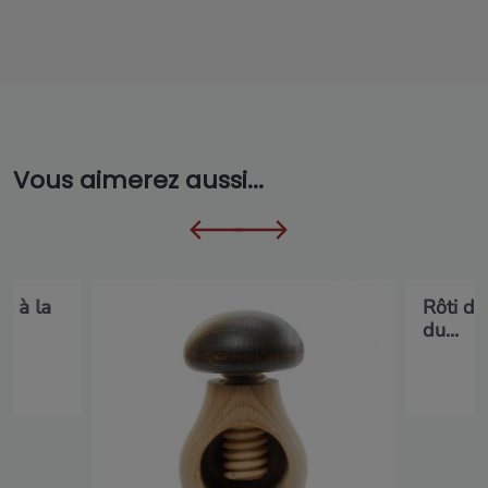
Vous aimerez aussi...
s à la
Rôti de
du...