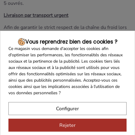
5 ouvrés.
Livraison par transport urgent
Afin de garantir le strict respect de la chaîne du froid lors
de la livraison de ce produit,
nous vous recommandons
Vous reprendrez bien des cookies ?
vivement de choisir la méthode de livraison
Ce magasin vous demande d'accepter les cookies afin
CHRONOFRESH
(Chronopost Fresh : transport réfrigéré).
d'optimiser les performances, les fonctionnalités des réseaux
Livraison en France Continentale uniquement
sociaux et la pertinence de la publicité. Les cookies tiers liés
aux réseaux sociaux et à la publicité sont utilisés pour vous
Produit frais
offrir des fonctionnalités optimisées sur les réseaux sociaux,
ainsi que des publicités personnalisées. Acceptez-vous ces
S'agissant d'un produit frais avec une DLC courte et
cookies ainsi que les implications associées à l'utilisation de
nécessitant des moyens de conservation et de transport
vos données personnelles ?
spécifiques,
le droit de rétractation ne peut être exercé
pour ce produit
(Article L.221-28 du Code de la
Configurer
consommation).
Rejeter
En savoir plus