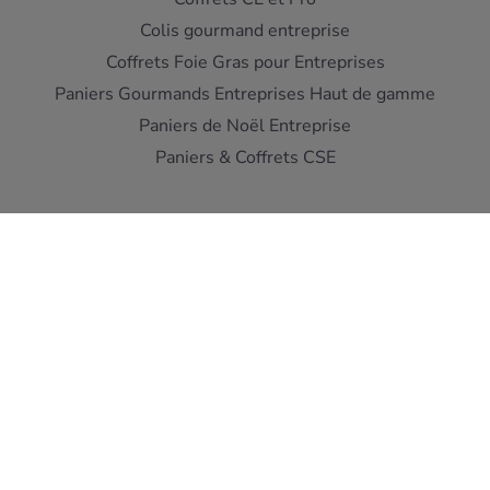
Colis gourmand entreprise
Coffrets Foie Gras pour Entreprises
Paniers Gourmands Entreprises Haut de gamme
Paniers de Noël Entreprise
Paniers & Coffrets CSE
Interdiction de vente de boissons alcooliques aux mineurs
de moins de 18 ans - L'abus d'alcool est dangereux pour la
santé
A consommer avec moderation
Pour votre sante, mangez au moins cinq fruits et legumes
par jour ! www.mangerbouger.fr
Copyright © Cellier du Périgord 2026. Réalisation et éco-
conception
DIOQA
.
Les Conditions de ventes
-
Mentions Légales
-
Protection