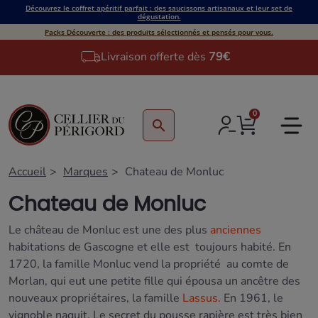
Découvrez le coffret apéritif parfait : des saucissons artisanaux et leur set de
dégustation.
Packs Découverte : des produits sélectionnés et pensés pour vous.
Livraison offerte dès
79€
0
search
Accueil
Marques
Chateau de Monluc
Chateau de Monluc
Le château de Monluc est une des plus
anciennes
habitations de Gascogne et elle est toujours habité. En
1720, la famille Monluc vend la propriété au comte de
Morlan, qui eut une petite fille qui épousa un ancêtre des
nouveaux propriétaires, la famille
Lassus.
En 1961, le
vignoble naquit. Le secret du pousse rapière est très bien