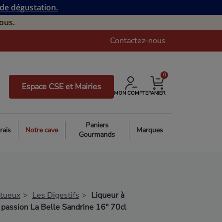
 de dégustation.
ous.
Contactez-nous
0
Espace CSE et Mairies
MON COMPTE
PANIER
Paniers
rais
Notre cave
Marques
Gourmands
itueux
Les Digestifs
Liqueur à
a passion La Belle Sandrine 16° 70cl