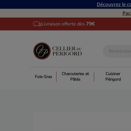
Découvrez le co
Pac
Livraison offerte dès
79€
Charcuteries et
Cuisiner
Foie Gras
Pâtés
Périgord