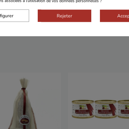
ons associées à l'utilisation de vos données personnelles ?
Sécurisé
Franco de port 79€
Livrais
figurer
Rejeter
Accep