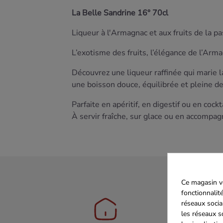
La Belle Sandrine 16° 70cl
Liqueur à l'Armagnac et aux fruits de la p
L’exotisme des fruits, l’élégance de l’Arm
Découvrez une liqueur raffinée qui marie la
une boisson douce, équilibrée et pleine de
Parfaite en apéritif, en digestif ou en coc
À servir fraîche, sur glace ou en accompa
Ce magasin vo
fonctionnalité
réseaux socia
les réseaux s