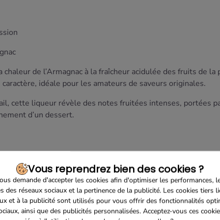
assion
agnac
 chaleur de l’Armagnac à la fraîcheur acidulée des fruits de la
 caractère, idéale pour les amateurs de saveurs originales.
ktail, cette liqueur révèle des notes fruitées intenses, portées
gnement d’un dessert.
Vous reprendrez bien des cookies ?
us demande d'accepter les cookies afin d'optimiser les performances, l
s des réseaux sociaux et la pertinence de la publicité. Les cookies tiers l
ux et à la publicité sont utilisés pour vous offrir des fonctionnalités opt
ociaux, ainsi que des publicités personnalisées. Acceptez-vous ces cookie