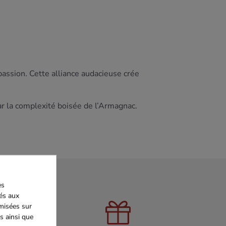
 passion. Cette alliance audacieuse crée
 par la complexité boisée de l’Armagnac.
es
iés aux
imisées sur
s ainsi que