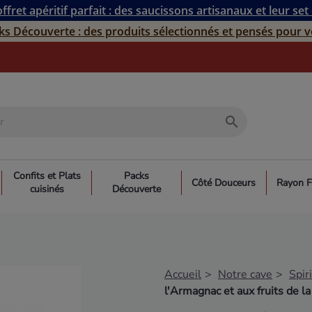
ffret apéritif parfait : des saucissons artisanaux et leur set
ks Découverte : des produits sélectionnés et pensés pour v
search
Confits et Plats
Packs
Côté Douceurs
Rayon F
cuisinés
Découverte
Accueil
Notre cave
Spir
l'Armagnac et aux fruits de l