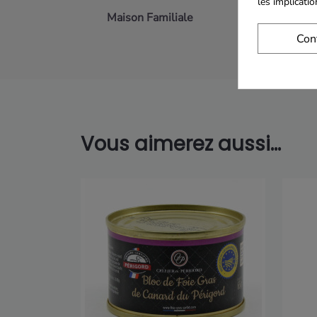
les implicati
Maison Familiale
Paiement 
Con
Vous aimerez aussi...