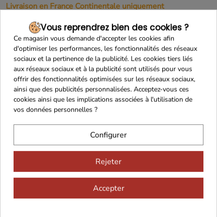
Livraison en France Continentale uniquement
Produit frais
Vous reprendrez bien des cookies ?
Ce magasin vous demande d'accepter les cookies afin
S'agissant d'un produit frais avec une DLC courte et
d'optimiser les performances, les fonctionnalités des réseaux
nécessitant des moyens de conservation et de transport
sociaux et la pertinence de la publicité. Les cookies tiers liés
spécifiques,
le droit de rétractation ne peut être exercé
aux réseaux sociaux et à la publicité sont utilisés pour vous
offrir des fonctionnalités optimisées sur les réseaux sociaux,
pour ce produit
(Article L.221-28 du Code de la
ainsi que des publicités personnalisées. Acceptez-vous ces
consommation).
cookies ainsi que les implications associées à l'utilisation de
vos données personnelles ?
En savoir plus
Configurer
Rejeter
Accepter
Maison Familiale
Paiement Sécurisé