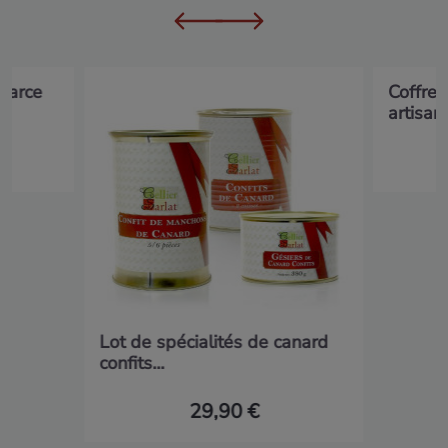
 farce
Coffret
artisana
Lot de spécialités de canard
confits...
29,90 €