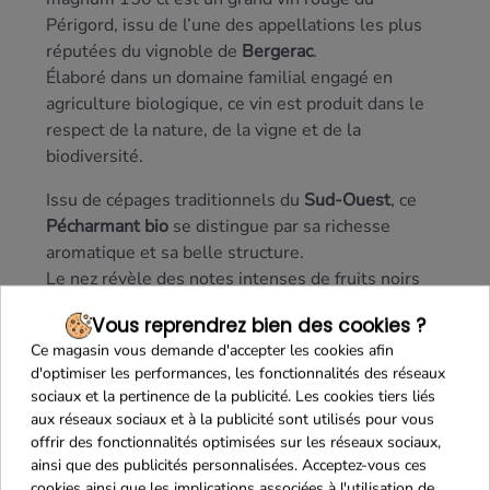
Périgord, issu de l’une des appellations les plus
réputées du vignoble de
Bergerac
.
Élaboré dans un domaine familial engagé en
agriculture biologique, ce vin est produit dans le
respect de la nature, de la vigne et de la
biodiversité.
Issu de cépages traditionnels du
Sud-Ouest
, ce
Pécharmant
bio
se distingue par sa richesse
aromatique et sa belle structure.
Le nez révèle des notes intenses de fruits noirs
mûrs, de mûre et de cassis, accompagnées de
Vous reprendrez bien des cookies ?
touches épicées et légèrement boisées.
Ce magasin vous demande d'accepter les cookies afin
En bouche, il offre une matière ample et
d'optimiser les performances, les fonctionnalités des réseaux
généreuse, soutenue par des tanins élégants et
sociaux et la pertinence de la publicité. Les cookies tiers liés
une belle longueur.
aux réseaux sociaux et à la publicité sont utilisés pour vous
offrir des fonctionnalités optimisées sur les réseaux sociaux,
Ce
vin rouge bio de Pécharmant
accompagne
ainsi que des publicités personnalisées. Acceptez-vous ces
parfaitement les viandes rouges, plats en sauce,
cookies ainsi que les implications associées à l'utilisation de