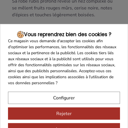
Sa robe rubis profond révèle un nez complexe où
se mêlent fruits rouges mûrs, cerise noire, notes
d’épices et touches légèrement boisées.
En bouche, ce
Pommard
se distingue par sa
structure élégante, ses tanins soyeux et sa finale
Vous reprendrez bien des cookies ?
longue et persistante, reflétant le savoir-faire
Ce magasin vous demande d'accepter les cookies afin
méticuleux du domaine et l’expression pure du
d'optimiser les performances, les fonctionnalités des réseaux
sociaux et la pertinence de la publicité. Les cookies tiers liés
terroir bourguignon
.
aux réseaux sociaux et à la publicité sont utilisés pour vous
Idéal pour accompagner
viandes rouges, gibiers,
offrir des fonctionnalités optimisées sur les réseaux sociaux,
volailles rôties
ou
fromages affinés
, il offre une
ainsi que des publicités personnalisées. Acceptez-vous ces
expérience de dégustation raffinée et authentique.
cookies ainsi que les implications associées à l'utilisation de
vos données personnelles ?
Présenté en bouteille de 75 cl, ce vin rouge
prestigieux séduira les amateurs de Bourgogne et
Configurer
les amateurs de vins élégants, fins et équilibrés.
Rejeter