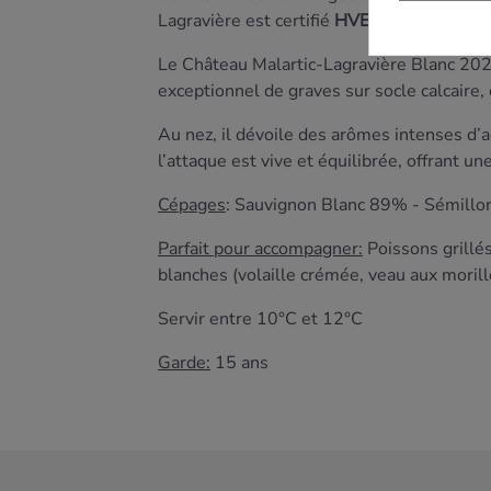
Lagravière est certifié
HVE3
(Haute Valeur
Le Château Malartic-Lagravière Blanc 2022
exceptionnel de graves sur socle calcaire,
Au nez, il dévoile des arômes intenses d’a
l’attaque est vive et équilibrée, offrant 
Cépages
: Sauvignon Blanc 89% - Sémill
Parfait pour accompagner:
Poissons grillés
blanches (volaille crémée, veau aux moril
Servir entre 10°C et 12°C
Garde:
15 ans