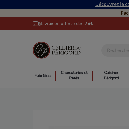
Découvrez le co
Pac
Livraison offerte dès
79€
Charcuteries et
Cuisiner
Foie Gras
Pâtés
Périgord