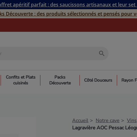
ffret apéritif parfait : des saucissons artisanaux et leur set
ks Découverte : des produits sélectionnés et pensés pour v
search
Confits et Plats
Packs
Côté Douceurs
Rayon F
cuisinés
Découverte
Accueil
Notre cave
Vins
Lagravière AOC Pessac Léog