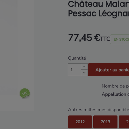
Château Malart
Pessac Léognan
77,45 €
TTC
EN STOC
Quantité
Ajouter au pani
Nombre de pa
Appellation 
Autres millésimes disponible
2012
2013
2