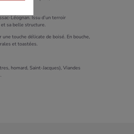
ssac-Léognan. Issu d’un terroir
et sa belle structure.
r une touche délicate de boisé. En bouche,
rales et toastées.
uîtres, homard, Saint-Jacques), Viandes
.