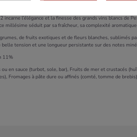
 Environnementale de niveau 3).
 incarne l’élégance et la finesse des grands vins blancs de Pe
 ce millésime séduit par sa fraîcheur, sa complexité aromatique 
grumes, de fruits exotiques et de fleurs blanches, sublimés pa
une belle tension et une longueur persistante sur des notes miné
on 11%
 ou en sauce (turbot, sole, bar), Fruits de mer et crustacés (h
les), Fromages à pâte dure ou affinés (comté, tomme de brebis)