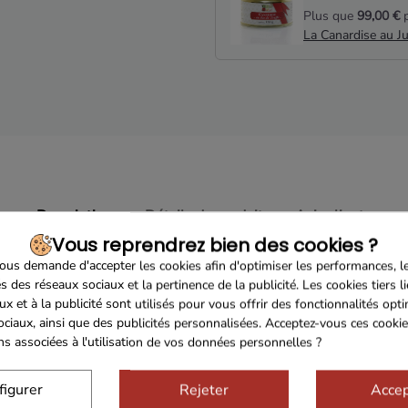
Plus que
99,00 €
p
La Canardise au J
Description
Détails du produit
Avis clients
Vous reprendrez bien des cookies ?
 Léognan Blanc 2022 75cl
us demande d'accepter les cookies afin d'optimiser les performances, l
s des réseaux sociaux et la pertinence de la publicité. Les cookies tiers l
x, ce vin blanc du
Château Malartic Lagravière
fait partie des 
ux et à la publicité sont utilisés pour vous offrir des fonctionnalités opt
x
Grands Crus Classés de Graves
, aussi bien en rouge qu'en bla
ociaux, ainsi que des publicités personnalisées. Acceptez-vous ces cookie
ons associées à l'utilisation de vos données personnelles ?
titués essentiellement de graves sèches et argilleuse sur un s
 seulement 7 hectares sur les 53 sont cultivés avec des cépa
figurer
Rejeter
Accep
éalisées à la main pour trier et conserver un état irréprochabl