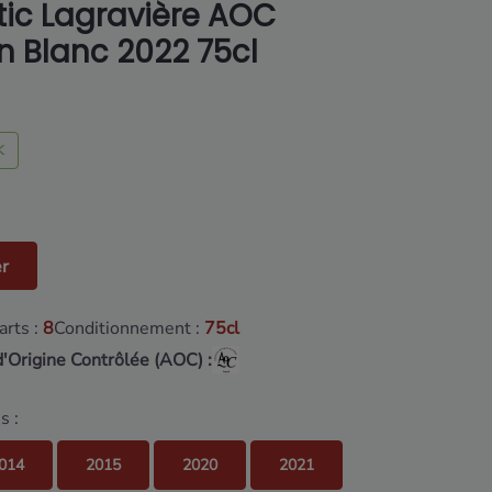
ic Lagravière AOC
 Blanc 2022 75cl
K
er
rts :
8
Conditionnement :
75cl
d'Origine Contrôlée (AOC) :
s :
014
2015
2020
2021