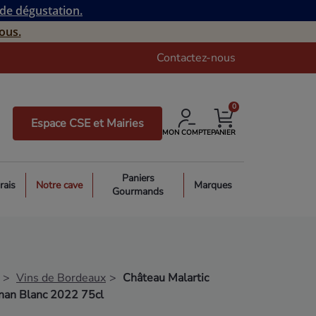
 de dégustation.
ous.
Contactez-nous
0
Espace CSE et Mairies
MON COMPTE
PANIER
Paniers
rais
Notre cave
Marques
Gourmands
Vins de Bordeaux
Château Malartic
nan Blanc 2022 75cl