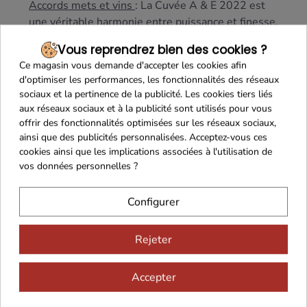
Accords mets et vins
: La Cuvée A & E 2022 est
une véritable harmonie entre puissance et finesse,
idéale pour accompagner des viandes grillées,
un
Vous reprendrez bien des cookies ?
magret de canard
ou
des fromages affinés
. Ce vin
Ce magasin vous demande d'accepter les cookies afin
se bonifiera encore avec quelques années de
d'optimiser les performances, les fonctionnalités des réseaux
garde, laissant évoluer sa complexité et son
sociaux et la pertinence de la publicité. Les cookies tiers liés
équilibre.
aux réseaux sociaux et à la publicité sont utilisés pour vous
offrir des fonctionnalités optimisées sur les réseaux sociaux,
Un choix parfait pour les amateurs de vins rouges
ainsi que des publicités personnalisées. Acceptez-vous ces
authentiques, qui souhaitent découvrir
cookies ainsi que les implications associées à l'utilisation de
l'exceptionnel potentiel du Cahors moderne.
vos données personnelles ?
Configurer
Rejeter
Accepter
Maison Familiale
Paiement Sécurisé