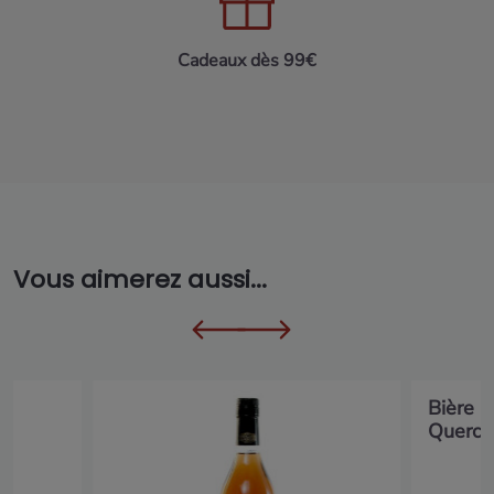
Cadeaux dès 99€
Vous aimerez aussi...
Bière b
Quercy.