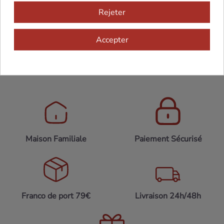
consommation).
Rejeter
En savoir plus
Accepter
Maison Familiale
Paiement Sécurisé
Franco de port 79€
Livraison 24h/48h