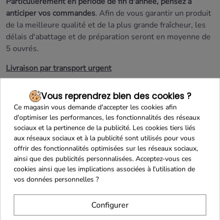
Particulièrement en période de fin d'année, pensez à
anticiper vos commandes
. Afin de vous garantir un produit
de la meilleure qualité et de la plus grande fraîcheur, les
délais d'abattage et de préparation seront
en moyenne de
5 ouvrés.
Livraison par transport urgent
Afin de garantir le strict respect de la chaîne du froid lors
Vous reprendrez bien des cookies ?
de la livraison de ce produit,
nous vous recommandons
Ce magasin vous demande d'accepter les cookies afin
vivement de choisir la méthode de livraison
d'optimiser les performances, les fonctionnalités des réseaux
CHRONOFRESH
(Chronopost Fresh : transport réfrigéré).
sociaux et la pertinence de la publicité. Les cookies tiers liés
aux réseaux sociaux et à la publicité sont utilisés pour vous
Livraison en France Continentale uniquement
offrir des fonctionnalités optimisées sur les réseaux sociaux,
ainsi que des publicités personnalisées. Acceptez-vous ces
Produit frais
cookies ainsi que les implications associées à l'utilisation de
vos données personnelles ?
S'agissant d'un produit frais avec une DLC courte et
nécessitant des moyens de conservation et de transport
Configurer
spécifiques,
le droit de rétractation ne peut être exercé
pour ce produit
(Article L.221-28 du Code de la