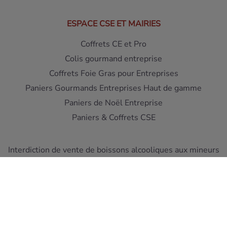
ESPACE CSE ET MAIRIES
Coffrets CE et Pro
Colis gourmand entreprise
Coffrets Foie Gras pour Entreprises
Paniers Gourmands Entreprises Haut de gamme
Paniers de Noël Entreprise
Paniers & Coffrets CSE
Interdiction de vente de boissons alcooliques aux mineurs
de moins de 18 ans - L'abus d'alcool est dangereux pour la
santé
A consommer avec moderation
Pour votre sante, mangez au moins cinq fruits et legumes
par jour ! www.mangerbouger.fr