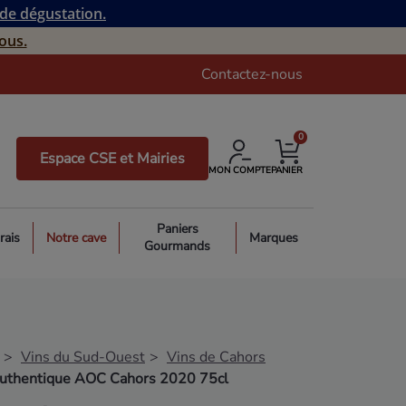
 de dégustation.
ous.
Contactez-nous
0
Espace CSE et Mairies
MON COMPTE
PANIER
Paniers
rais
Notre cave
Marques
Gourmands
Vins du Sud-Ouest
Vins de Cahors
Authentique AOC Cahors 2020 75cl