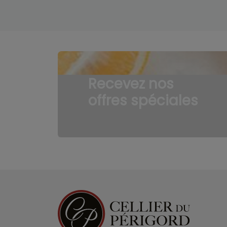
Recevez nos
offres spéciales