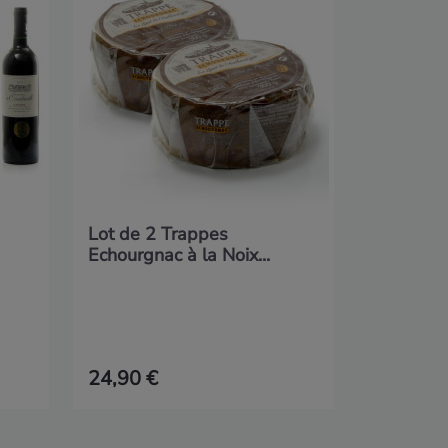
de Domai
Lot de 2 Trappes
Echourgnac à la Noix...
24,90 €
39,90 €