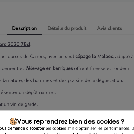
Description
Détails du produit
Avis clients
ors 2020 75cl
ux sources du Cahors, avec un seul
cépage le Malbec
, adapté à
endement et
l'élevage en barriques
offrent finesse et rondeur.
 la nature, des hommes et des plaisirs de la dégustation.
résenter un dépôt naturel.
t un vin de garde.
me
Vous reprendrez bien des cookies ?
us demande d'accepter les cookies afin d'optimiser les performances, l