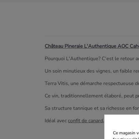
Château Pineraie L'Authentique AOC Cah
Pourquoi L'Authentique? C'est le retour a
Un soin minutieux des vignes, un faible r
Terra Vitis, une démarche respectueuse de
Ce vin, traditionnellement élaboré, peut p
Sa structure tannique et sa richesse en fon
Idéal avec
confit de canard
, gibier ou
Tom
Ce magasin vo