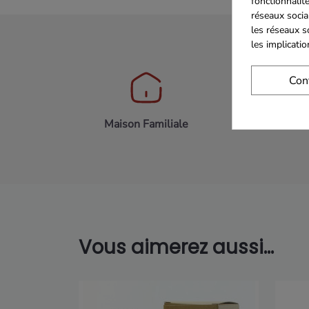
fonctionnalité
réseaux socia
les réseaux s
les implicati
Con
Maison Familiale
Paiement 
Vous aimerez aussi...