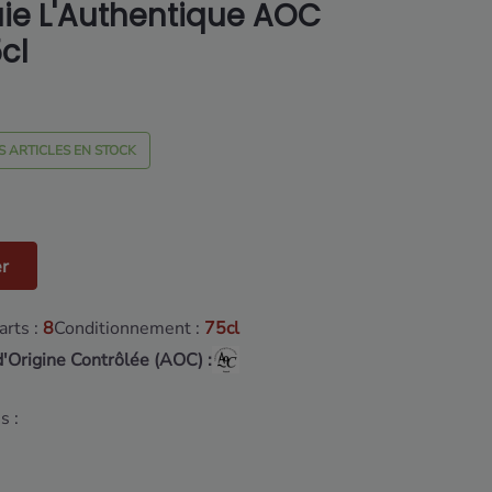
ie L'Authentique AOC
cl
S ARTICLES EN STOCK
er
rts :
8
Conditionnement :
75cl
d'Origine Contrôlée (AOC) :
s :