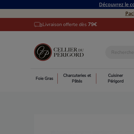
Découvrez le co
Pac
Livraison offerte dès
79€
Charcuteries et
Cuisiner
Foie Gras
Pâtés
Périgord