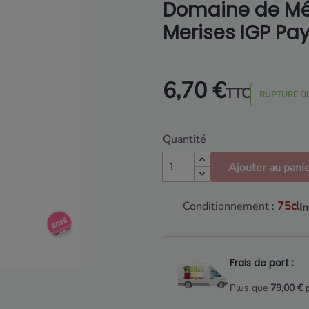
Domaine de Mé
Merises IGP Pa
6,70 €
TTC
RUPTURE D
Quantité
Ajouter au pani
Conditionnement :
75cl
I
Frais de port :
Plus que
79,00 €
p