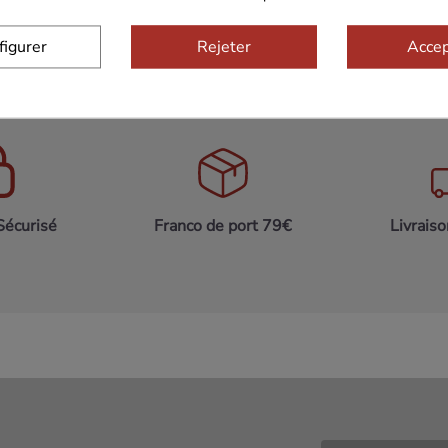
figurer
Rejeter
Accep
Sécurisé
Franco de port 79€
Livrais