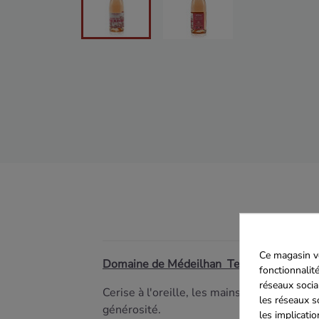
Ce magasin vo
Domaine de Médeilhan Temps des Merise
fonctionnalité
réseaux socia
Cerise à l'oreille, les mains chargées de f
les réseaux s
générosité.
les implicati