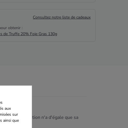
Consultez notre liste de cadeaux
our obtenir :
us de Truffe 20% Foie Gras 130g
es
iés aux
imisées sur
, dont la discrétion n'a d'égale que sa
s ainsi que