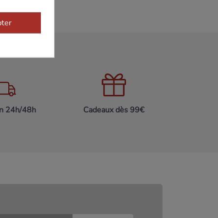
ter
on 24h/48h
Cadeaux dès 99€