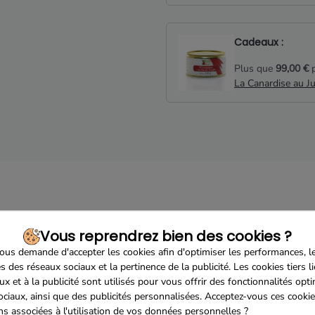
Cadeaux :
Plus que
99,00 €
p
La Canardise au J
Description
Détails du produit
Avis clients
Vous reprendrez bien des cookies ?
us demande d'accepter les cookies afin d'optimiser les performances, l
s IGP Pays d'Oc Rosé 2020 75cl:
s des réseaux sociaux et la pertinence de la publicité. Les cookies tiers l
ux et à la publicité sont utilisés pour vous offrir des fonctionnalités opt
ruits et de joie, ce Grenache 100% a l'élégance de sa vigneronne
ociaux, ainsi que des publicités personnalisées. Acceptez-vous ces cookie
ons associées à l'utilisation de vos données personnelles ?