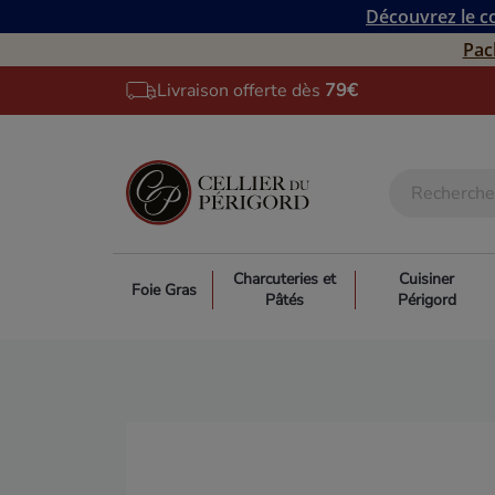
Découvrez le co
Pac
Livraison offerte dès
79€
Charcuteries et
Cuisiner
Foie Gras
Pâtés
Périgord