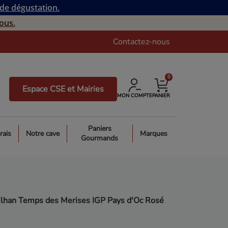
 de dégustation.
ous.
Contactez-nous
0
Espace CSE et Mairies
MON COMPTE
PANIER
Paniers
rais
Notre cave
Marques
Gourmands
lhan Temps des Merises IGP Pays d'Oc Rosé