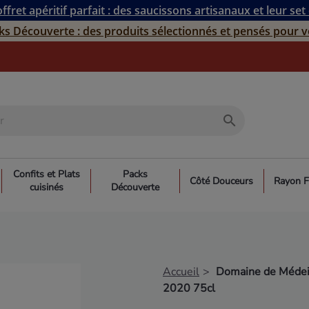
ffret apéritif parfait : des saucissons artisanaux et leur set
ks Découverte : des produits sélectionnés et pensés pour v
search
Confits et Plats
Packs
Côté Douceurs
Rayon F
cuisinés
Découverte
Accueil
Domaine de Médei
2020 75cl