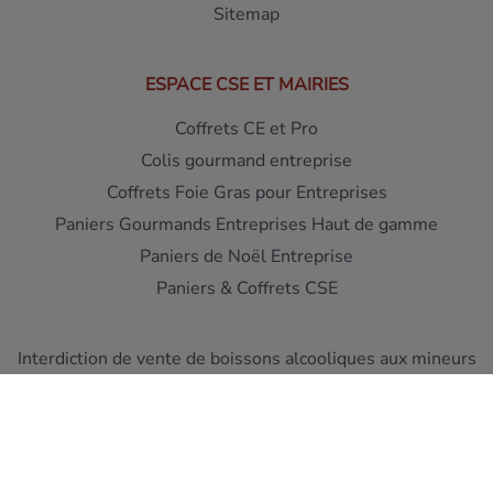
Sitemap
ESPACE CSE ET MAIRIES
Coffrets CE et Pro
Colis gourmand entreprise
Coffrets Foie Gras pour Entreprises
Paniers Gourmands Entreprises Haut de gamme
Paniers de Noël Entreprise
Paniers & Coffrets CSE
Interdiction de vente de boissons alcooliques aux mineurs
de moins de 18 ans - L'abus d'alcool est dangereux pour la
santé
A consommer avec moderation
Pour votre sante, mangez au moins cinq fruits et legumes
par jour ! www.mangerbouger.fr