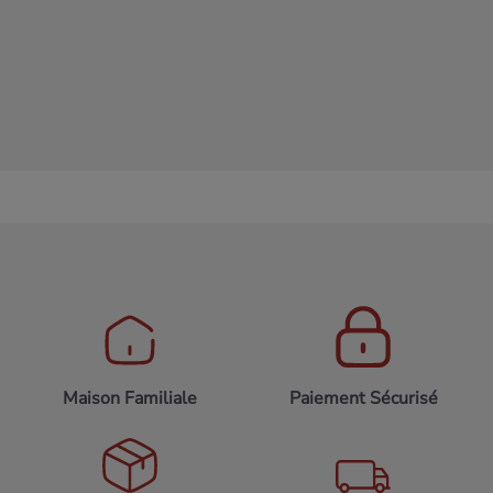
à mesure qu'ils seront ajoutés.
search
Maison Familiale
Paiement Sécurisé