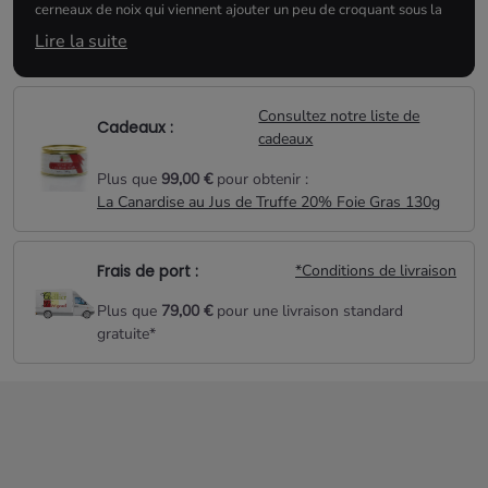
cerneaux de noix qui viennent ajouter un peu de croquant sous la
dent, une vraie gourmandise...
Lire la suite
Conseils d'utilisation :
Consultez notre liste de
A savoureux seul ou à incorporer à une glace vanille
Cadeaux :
cadeaux
pour donner de la fraîcheur.
Plus que
99,00 €
pour obtenir :
La Canardise au Jus de Truffe 20% Foie Gras 130g
Frais de port :
*Conditions de livraison
Plus que
79,00 €
pour une livraison standard
gratuite*
Aucun produit disponible pour le moment
Restez à l'écoute ! D'autres produits seront affichés ici au fur et