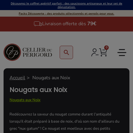
Découvrez le coffret apéritif parfait : des saucissons artisanaux et leur set de
dégustation.
Packs Découverte : des produits sélectionnés et pensés pour vous.
Livraison offerte dès
79€
0
search
Accueil
Nougats aux Noix
Nougats aux Noix
Nougats aux Noix
Redécouvrez la saveur du nougat comme durant l'antiquité
lorsqu'il était préparé à base de noix, d'où son nom d'ailleurs du
grec "nux gatum" ! Ce nougat est moelleux avec des petits