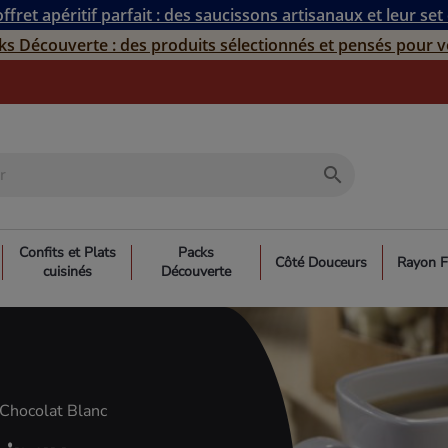
ffret apéritif parfait : des saucissons artisanaux et leur set
ks Découverte : des produits sélectionnés et pensés pour v
search
Confits et Plats
Packs
Côté Douceurs
Rayon F
cuisinés
Découverte
 Chocolat Blanc