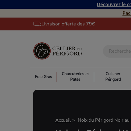
Découvrez le co
Pac
Livraison offerte dès
79€
Charcuteries et
Cuisiner
Foie Gras
Pâtés
Périgord
Accueil
Noix du Périgord Noir au