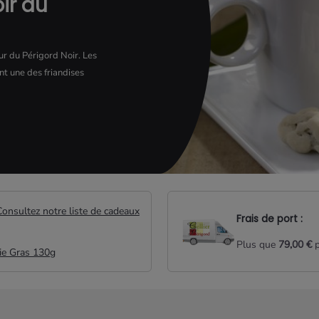
ir au
 du Périgord Noir. Les
nt une des friandises
Consultez notre liste de cadeaux
Frais de port :
Plus que
79,00 €
p
ie Gras 130g