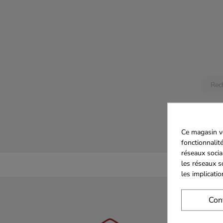
Aucun
Restez 
ajoutés
Ce magasin vo
fonctionnalité
réseaux socia
les réseaux s
les implicati
Con