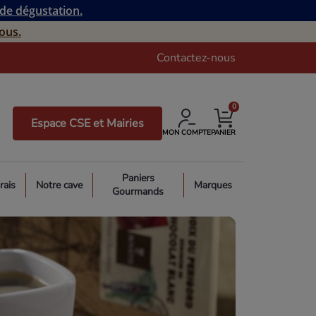
 de dégustation.
ous.
Contactez-nous
0
Espace CSE et Mairies
MON COMPTE
PANIER
Paniers
rais
Notre cave
Marques
Gourmands