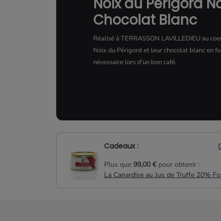
Noix du Périgord No
Chocolat Blanc
Réalisé à TERRASSON LAVILLEDIEU au coeur
Noix du Périgord et leur chocolat blanc en fo
nécessaire lors d'un bon café.
Cadeaux :
Plus que
99,00 €
pour obtenir :
La Canardise au Jus de Truffe 20% Fo