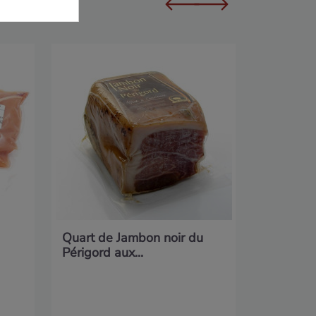
Lot de Bi
Quercy...
Quart de Jambon noir du
Périgord aux...