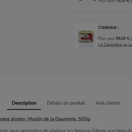
Plus que
79,00 €
p
Cadeaux :
Plus que
99,00 €
p
La Canardise au J
Description
Détails du produit
Avis clients
 -sans gluten- Moulin de la Gaumerie, 500g
erie vous permettra de réaliser les fameux Gâteau aux Noix du