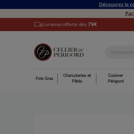
Découvrez le co
Pac
Livraison offerte dès
79€
Charcuteries et
Cuisiner
Foie Gras
Pâtés
Périgord