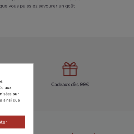
 que vous puissiez savourer un goût
es
on 24h/48h
Cadeaux dès 99€
iés aux
imisées sur
s ainsi que
ter