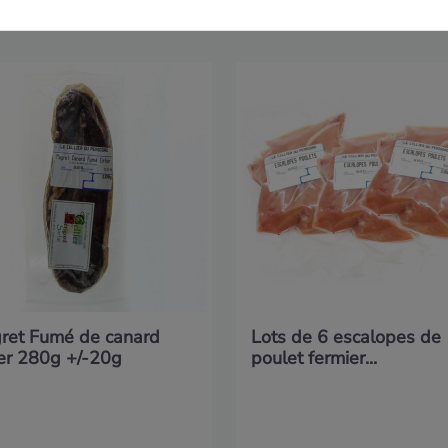
ret Fumé de canard
Lots de 6 escalopes de
ier 280g +/-20g
poulet fermier...