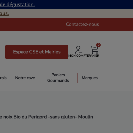
 de dégustation.
ous.
Contactez-nous
0
Espace CSE et Mairies
MON COMPTE
PANIER
Paniers
rais
Notre cave
Marques
Gourmands
de noix Bio du Perigord -sans gluten- Moulin