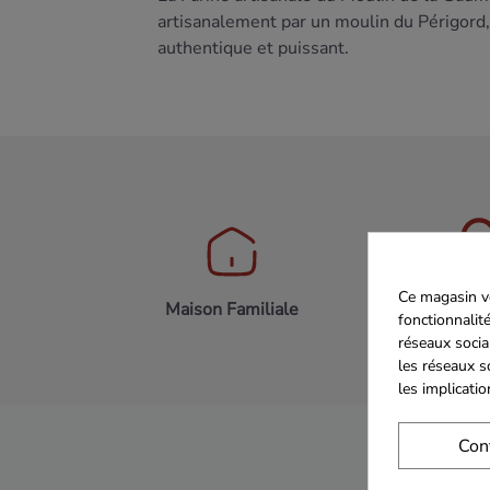
artisanalement par un moulin du Périgord,
authentique et puissant
.
Ce magasin vo
Maison Familiale
Paiement 
fonctionnalité
réseaux socia
les réseaux s
les implicati
Con