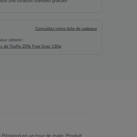
our une livraison standard gratuite*
Consultez notre liste de cadeaux
our obtenir :
us de Truffe 20% Foie Gras 130g
 Périgord en un tour de main. Produit