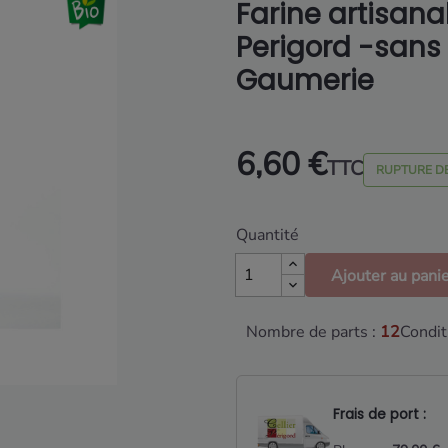
Farine artisana
Perigord -sans 
Gaumerie
6,60 €
TTC
RUPTURE D
Quantité
Ajouter au pani
Nombre de parts :
12
Condit
Frais de port :