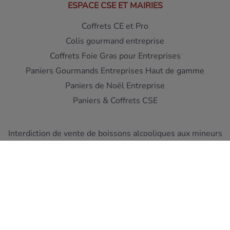
ESPACE CSE ET MAIRIES
Coffrets CE et Pro
Colis gourmand entreprise
Coffrets Foie Gras pour Entreprises
Paniers Gourmands Entreprises Haut de gamme
Paniers de Noël Entreprise
Paniers & Coffrets CSE
Interdiction de vente de boissons alcooliques aux mineurs
de moins de 18 ans - L'abus d'alcool est dangereux pour la
santé
A consommer avec moderation
Pour votre sante, mangez au moins cinq fruits et legumes
par jour ! www.mangerbouger.fr
Copyright © Cellier du Périgord 2026. Réalisation et éco-