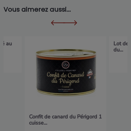
Vous aimerez aussi...
ré au
Lot de 
du...
Confit de canard du Périgord 1
cuisse...