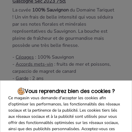
Gascogne Sec 2023 75cl
La cuvée
100% Sauvignon
du Domaine Tariquet
! Un vin frais de belle intensité qui vous séduira
par ses notes florales et minérales
représentatives du Sauvignon. La bouche est
pleine de fraîcheur et de gourmandise mais
possède une très belle finesse.
-
Cépages
: 100% Sauvignon
-
Accords mets-vin
: fruits de mer et poissons,
carpaccio de magret de canard
-
Garde
: 2 ans
Vous reprendrez bien des cookies ?
Ce magasin vous demande d'accepter les cookies afin
d'optimiser les performances, les fonctionnalités des réseaux
sociaux et la pertinence de la publicité. Les cookies tiers liés
aux réseaux sociaux et à la publicité sont utilisés pour vous
offrir des fonctionnalités optimisées sur les réseaux sociaux,
ainsi que des publicités personnalisées. Acceptez-vous ces