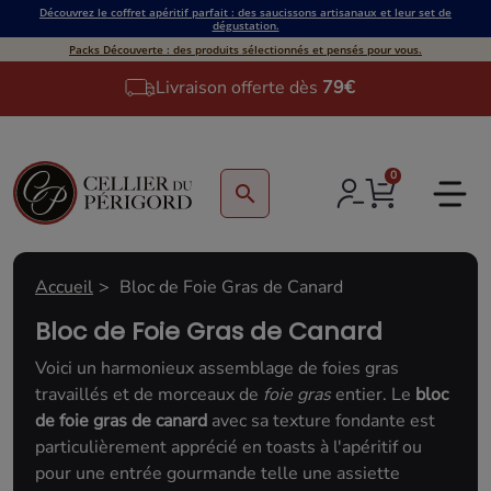
Découvrez le coffret apéritif parfait : des saucissons artisanaux et leur set de
dégustation.
Packs Découverte : des produits sélectionnés et pensés pour vous.
Livraison offerte dès
79€
0
search
Accueil
Bloc de Foie Gras de Canard
Bloc de Foie Gras de Canard
Voici un harmonieux assemblage de foies gras
travaillés et de morceaux de
foie gras
entier. Le
bloc
de foie gras de canard
avec sa texture fondante est
particulièrement apprécié en toasts à l'apéritif ou
pour une entrée gourmande telle une assiette