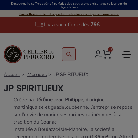
Découvrez le coffret apéritif parfait : des saucissons artisanaux et leur set de
dégustation.
Packs Découverte : des produits sélectionnés et pensés pour vous.
Livraison offerte dès
79€
0
search
Accueil
Marques
JP SPIRITUEUX
JP SPIRITUEUX
Créée par
Jérôme Jean‑Philippe
, d’origine
martiniquaise et guadeloupéenne, l’entreprise repose
sur l’envie de marier ses racines caribéennes à la
tradition du Cognac.
Installée à Boulazac‑Isle‑Manoire, la société a
récemment modernisé ses locaux (136 m², rue Alfred