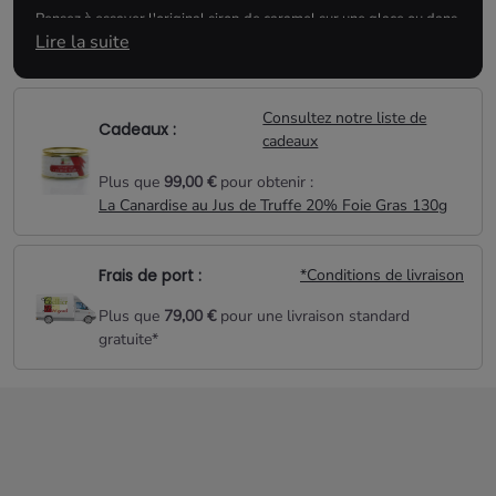
Pensez à essayer l'original sirop de caramel sur une glace ou dans
Lire la suite
vos cocktails...
Conseils d'utilisation :
Consultez notre liste de
Cadeaux :
Idéal en boisson avec de l'eau, quelques goutes dans
cadeaux
une patte à crêpes ou gaufres, et dans un cocktail
Plus que
99,00 €
pour obtenir :
d'alcool blanc (vodka) par exemple.
La Canardise au Jus de Truffe 20% Foie Gras 130g
Frais de port :
*Conditions de livraison
Plus que
79,00 €
pour une livraison standard
gratuite*
Aucun produit disponible pour le moment
Restez à l'écoute ! D'autres produits seront affichés ici au fur et