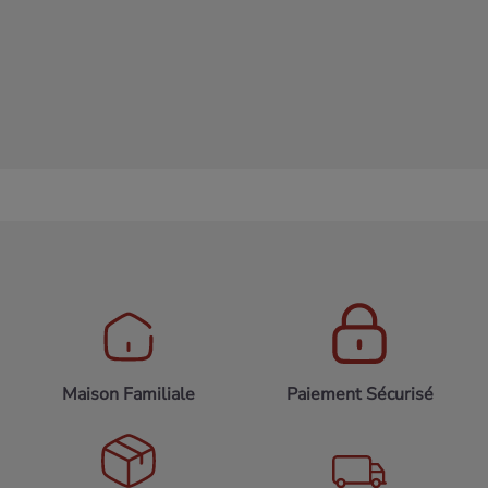
à mesure qu'ils seront ajoutés.
search
Maison Familiale
Paiement Sécurisé