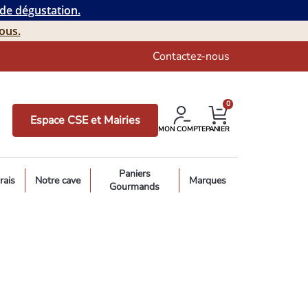
 de dégustation.
ous.
Contactez-nous
0
Espace CSE et Mairies
MON COMPTE
PANIER
Paniers
rais
Notre cave
Marques
Gourmands