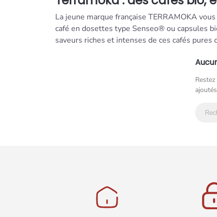
Terramoka : des cafés bio, 
La jeune marque française TERRAMOKA vous pr
café en dosettes type Senseo® ou capsules b
saveurs riches et intenses de ces cafés pures 
Aucun
Restez 
ajoutés