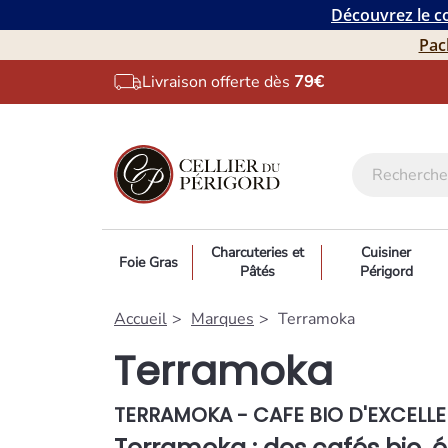
Découvrez le co
Pac
Livraison offerte dès
79€
Charcuteries et
Cuisiner
Foie Gras
Pâtés
Périgord
Accueil
Marques
Terramoka
Terramoka
TERRAMOKA - CAFE BIO D'EXCELL