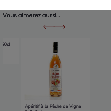
Vous aimerez aussi...
 50cl
Apéritif à la Pêche de Vigne