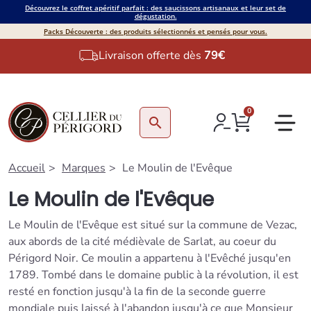
Découvrez le coffret apéritif parfait : des saucissons artisanaux et leur set de
dégustation.
Packs Découverte : des produits sélectionnés et pensés pour vous.
Livraison offerte dès
79€
0
search
Accueil
Marques
Le Moulin de l'Evêque
Le Moulin de l'Evêque
Le Moulin de l'Evêque est situé sur la commune de Vezac,
aux abords de la cité médièvale de Sarlat, au coeur du
Périgord Noir. Ce moulin a appartenu à l'Evêché jusqu'en
1789. Tombé dans le domaine public à la révolution, il est
resté en fonction jusqu'à la fin de la seconde guerre
mondiale puis laissé à l'abandon jusqu'à ce que Monsieur