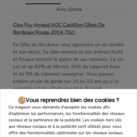
Avis clients
Clos Puy Arnaud AOC Castillon Côtes De
Bordeaux Rouge 2014 75cl :
Ce Côte de Bordeaux vous apportera un vin tendre
et non boisé. Sa robe violette et ses arômes fruité
et floraux raviront le palais de vos convives. Ce vin
est né de 60% de Merlot, 35% de cabernet franc
et de 5% de cabernet sauvignon. Vous pouvez
enfaire un vin de garde sur 10 ou 15 ans ou si la
curiosité est plus forte que tout, il serait
souhaitable de le carafer avant de le deguster.
Vous reprendrez bien des cookies ?
Ce magasin vous demande d'accepter les cookies afin
d'optimiser les performances, les fonctionnalités des réseaux
sociaux et la pertinence de la publicité. Les cookies tiers liés
aux réseaux sociaux et à la publicité sont utilisés pour vous
offrir des fonctionnalités optimisées sur les réseaux sociaux,