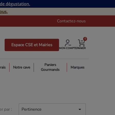
 de dégustation.
ous.
Contactez-nous
0
Espace CSE et Mairies
MON COMPTE
PANIER
Paniers
rais
Notre cave
Marques
Gourmands

er par :
Pertinence