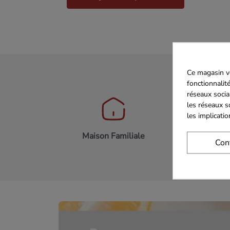
Ce magasin vo
fonctionnalité
réseaux socia
les réseaux s
les implicati
Maison Familiale
Paiement 
Con