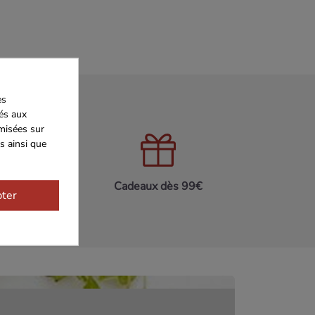
es
iés aux
imisées sur
s ainsi que
n 24h/48h
Cadeaux dès 99€
ter