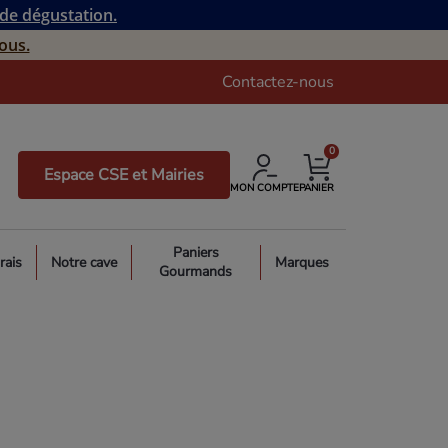
 de dégustation.
ous.
Contactez-nous
0
Espace CSE et Mairies
MON COMPTE
PANIER
Paniers
rais
Notre cave
Marques
Gourmands