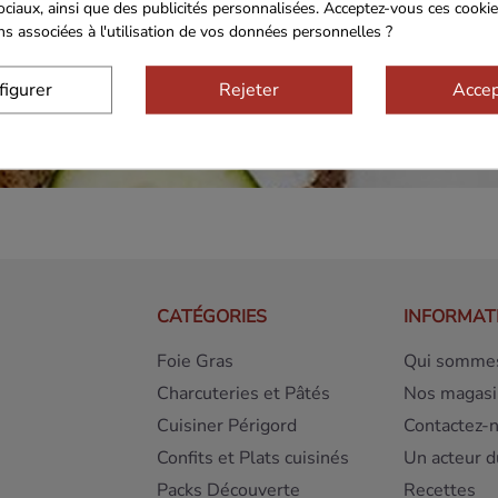
ociaux, ainsi que des publicités personnalisées. Acceptez-vous ces cookie
ons associées à l'utilisation de vos données personnelles ?
figurer
Rejeter
Accep
CATÉGORIES
INFORMAT
Foie Gras
Qui sommes
Charcuteries et Pâtés
Nos magasi
Cuisiner Périgord
Contactez-
Confits et Plats cuisinés
Un acteur d
Packs Découverte
Recettes