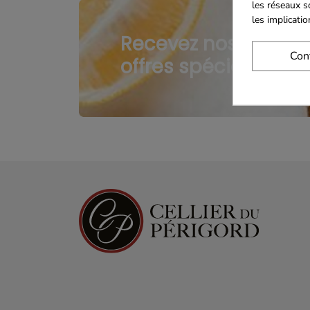
les réseaux s
les implicati
Recevez nos
Con
offres spéciales