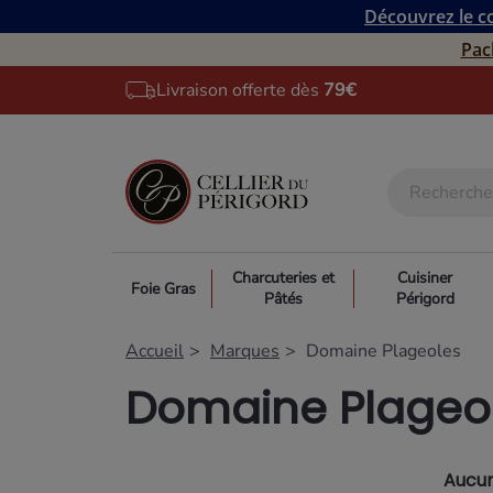
Découvrez le co
Pac
Livraison offerte dès
79€
Charcuteries et
Cuisiner
Foie Gras
Pâtés
Périgord
Accueil
Marques
Domaine Plageoles
Domaine Plageo
Aucun