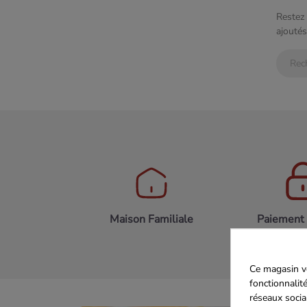
Restez 
ajoutés
Maison Familiale
Paiement 
Ce magasin vo
fonctionnalité
réseaux socia