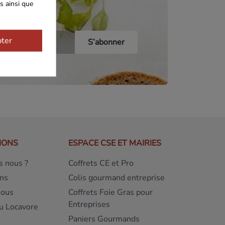
s ainsi que
ter
IONS
ESPACE CSE ET MAIRIES
 nous ?
Coffrets CE et Pro
ns
Colis gourmand entreprise
nous
Coffrets Foie Gras pour
Entreprises
u Locavore
Paniers Gourmands