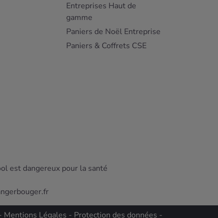
Entreprises Haut de
gamme
Paniers de Noël Entreprise
Paniers & Coffrets CSE
ool est dangereux pour la santé
angerbouger.fr
-
Mentions Légales
-
Protection des données
-