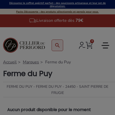
Découvrez le coffret apéritif parfait : des saucissons artisanaux et leur set de
dégustation.
Packs Découverte : des produits sélectionnés et pensés pour vous.
Livraison offerte dès
79€
0
search
Accueil
Marques
Ferme du Puy
Ferme du Puy
FERME DU PUY - FERME DU PUY - 24450 - SAINT PIERRE DE
FRUGIE
Aucun produit disponible pour le moment