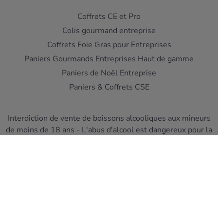
Coffrets CE et Pro
Colis gourmand entreprise
Coffrets Foie Gras pour Entreprises
Paniers Gourmands Entreprises Haut de gamme
Paniers de Noël Entreprise
Paniers & Coffrets CSE
Interdiction de vente de boissons alcooliques aux mineurs
de moins de 18 ans - L'abus d'alcool est dangereux pour la
santé
A consommer avec moderation
Pour votre sante, mangez au moins cinq fruits et legumes
par jour ! www.mangerbouger.fr
Copyright © Cellier du Périgord 2026. Réalisation et éco-
conception
DIOQA
.