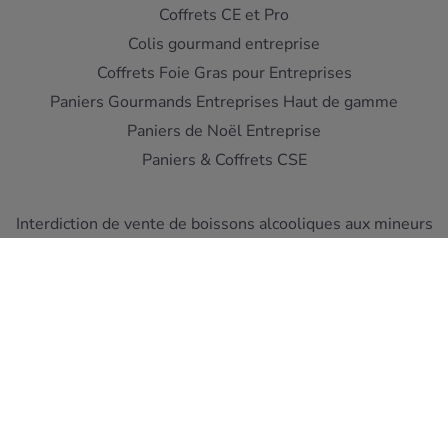
Coffrets CE et Pro
Colis gourmand entreprise
Coffrets Foie Gras pour Entreprises
Paniers Gourmands Entreprises Haut de gamme
Paniers de Noël Entreprise
Paniers & Coffrets CSE
Interdiction de vente de boissons alcooliques aux mineurs
de moins de 18 ans - L'abus d'alcool est dangereux pour la
santé
A consommer avec moderation
Pour votre sante, mangez au moins cinq fruits et legumes
par jour ! www.mangerbouger.fr
Copyright © Cellier du Périgord 2026. Réalisation et éco-
conception
DIOQA
.
Les Conditions de ventes
-
Mentions Légales
-
Protection