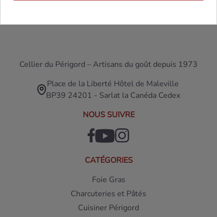
Cellier du Périgord – Artisans du goût depuis 1973
Place de la Liberté Hôtel de Maleville
BP39 24201 - Sarlat la Canéda Cedex
NOUS SUIVRE
CATÉGORIES
Foie Gras
Charcuteries et Pâtés
Cuisiner Périgord