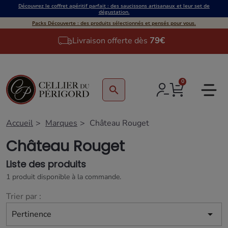
Découvrez le coffret apéritif parfait : des saucissons artisanaux et leur set de
dégustation.
Packs Découverte : des produits sélectionnés et pensés pour vous.
Livraison offerte dès
79€
0
search
Accueil
Marques
Château Rouget
Château Rouget
Liste des produits
1 produit disponible à la commande.
Trier par :

Pertinence