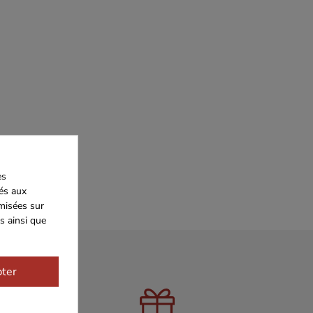
es
iés aux
imisées sur
s ainsi que
ter