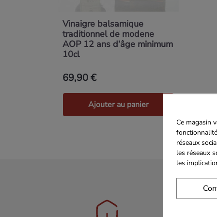
Vinaigre balsamique
traditionnel de modene
AOP 12 ans d’âge minimum
10cl
69,90 €
Ajouter au panier
Ce magasin vo
fonctionnalité
réseaux socia
les réseaux s
les implicati
Con