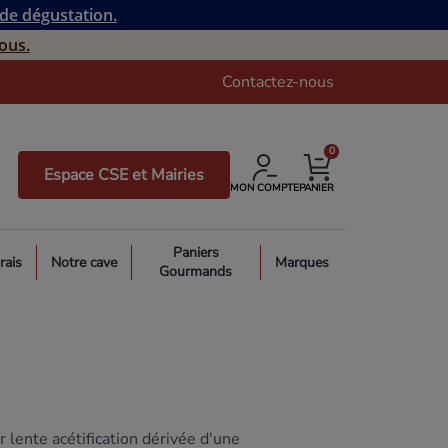
 de dégustation.
ous.
Contactez-nous
0
Espace CSE et Mairies
MON COMPTE
PANIER
Paniers
rais
Notre cave
Marques
Gourmands
nte acétification dérivée d'une