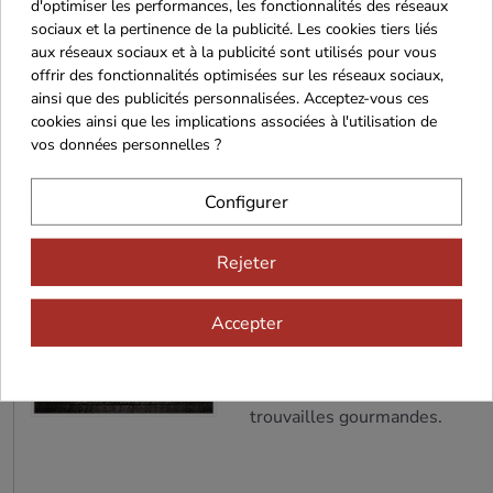
de Sarlat 33cl
75cl
d'optimiser les performances, les fonctionnalités des réseaux
2.50€
4.95€
sociaux et la pertinence de la publicité. Les cookies tiers liés
aux réseaux sociaux et à la publicité sont utilisés pour vous
offrir des fonctionnalités optimisées sur les réseaux sociaux,
ainsi que des publicités personnalisées. Acceptez-vous ces
cookies ainsi que les implications associées à l'utilisation de
Nouveau Catalogue Général 
vos données personnelles ?
En Périgord, le soleil est touj
Configurer
températures nous rappellent q
pas !
C’est également le moment pou
Rejeter
sa grande sortie : il est actue
téléchargement, et arrivera da
Accepter
d’ici une poignée de jours.
Voici l’occasion parfaite d’ima
de vos repas de fêtes et de vo
trouvailles gourmandes.
Téléch