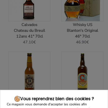
Calvados
Whisky US
Chateau du Breuil
Blanton's Original
12ans 41° 70cl
46° 70cl
47.10€
46.90€
Bière brassée 24 blonde
Bière blonde artisanale
Vous reprendrez bien des cookies ?
Brasserie Artisanale
Brasserie Chavagn
Ce magasin vous demande d'accepter les cookies afin