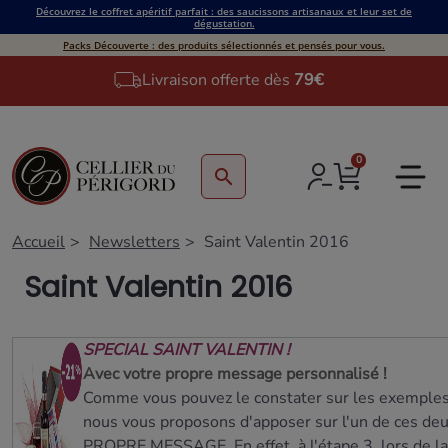
Découvrez le coffret apéritif parfait : des saucissons artisanaux et leur set de
dégustation.
Packs Découverte : des produits sélectionnés et pensés pour vous.
Livraison offerte dès
79€
0
search
Accueil
Newsletters
Saint Valentin 2016
Saint Valentin 2016
SPECIAL SAINT VALENTIN !
Avec votre propre message personnalisé !
Comme vous pouvez le constater sur les exemples
nous vous proposons d'apposer sur l'un de ces de
PROPRE MESSAGE. En effet, à l'étape 3, lors de la