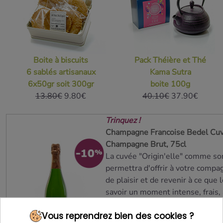
Boite à biscuits
Pack Théière et Thé
6 sablés artisanaux
Kama Sutra
6x50gr soit 300gr
boite 100g
13.80€
9.80€
40.10€
37.90€
Trinquez !
Champagne Francoise Bedel Cuv
Champagne Brut, 75cl
La cuvée "Origin'elle" comme so
permettra d'offrir à votre com
de plaisir et de revenir à ce que
savoir un moment intense, frais,
des bulles fines et légères. Une
Vous reprendrez bien des cookies ?
pour une Saint Valentin mémorab