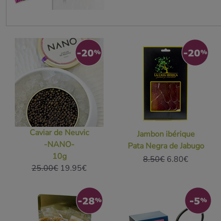
Décou
39.99€ au lie
Caviar de Neuvic
Jambon ibérique
-NANO-
Pata Negra de Jabugo
10g
8.50€
6.80€
25.00€
19.95€