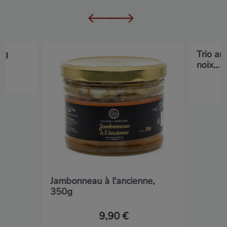
0g
Trio am
noix...
Jambonneau à l'ancienne,
350g
9,90 €