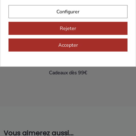
Maison Familiale
Paiement Sécurisé
Configurer
Rejeter
Franco de port 79€
Livraison 24h/48h
Accepter
Cadeaux dès 99€
Vous aimerez aussi...