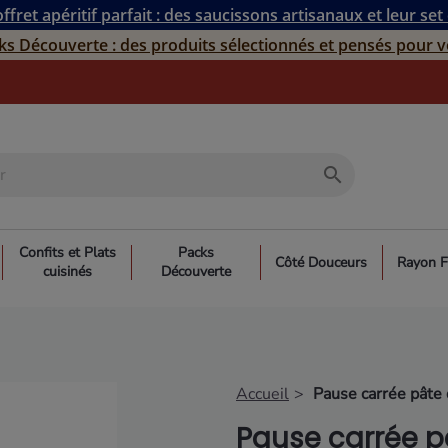
ffret apéritif parfait : des saucissons artisanaux et leur set
ks Découverte : des produits sélectionnés et pensés pour v
search
Confits et Plats
Packs
Côté Douceurs
Rayon F
cuisinés
Découverte
Accueil
Pause carrée pâte 
Pause carrée p