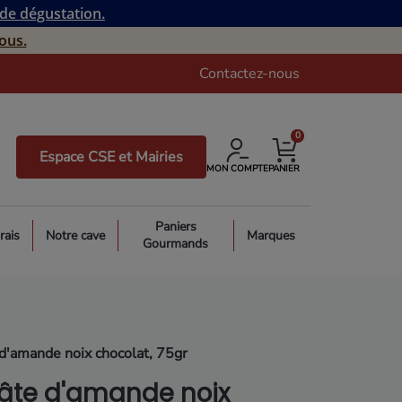
 de dégustation.
ous.
Contactez-nous
0
Espace CSE et Mairies
MON COMPTE
PANIER
Paniers
rais
Notre cave
Marques
Gourmands
d'amande noix chocolat, 75gr
âte d'amande noix