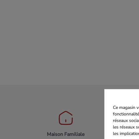
Ce magasin vo
fonctionnalité
réseaux socia
les réseaux s
les implicati
Maison Familiale
Paiement 