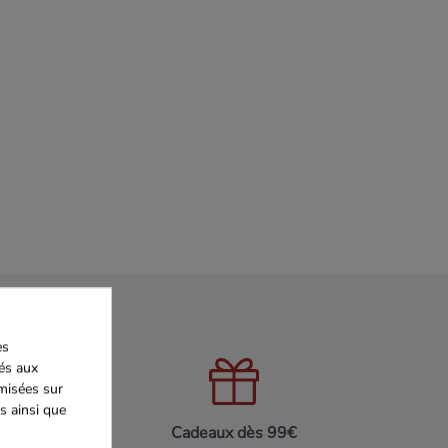
es
iés aux
imisées sur
s ainsi que
on 24h/48h
Cadeaux dès 99€