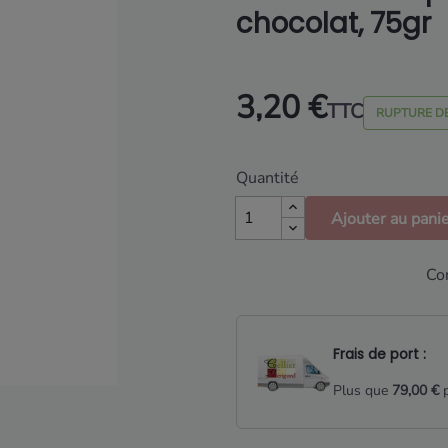
chocolat, 75gr
3,20 €
TTC
RUPTURE D
Quantité
Ajouter au pani
Co
Frais de port :
Plus que
79,00 €
p