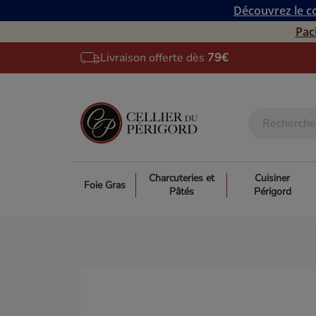
Découvrez le co
Pac
Livraison offerte dès
79€
Charcuteries et
Cuisiner
Foie Gras
Pâtés
Périgord