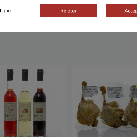
figurer
Rejeter
Accep