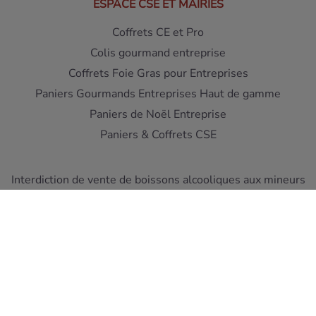
ESPACE CSE ET MAIRIES
Coffrets CE et Pro
Colis gourmand entreprise
Coffrets Foie Gras pour Entreprises
Paniers Gourmands Entreprises Haut de gamme
Paniers de Noël Entreprise
Paniers & Coffrets CSE
Interdiction de vente de boissons alcooliques aux mineurs
de moins de 18 ans - L'abus d'alcool est dangereux pour la
santé
A consommer avec moderation
Pour votre sante, mangez au moins cinq fruits et legumes
par jour ! www.mangerbouger.fr
Copyright © Cellier du Périgord 2026. Réalisation et éco-
conception
DIOQA
.