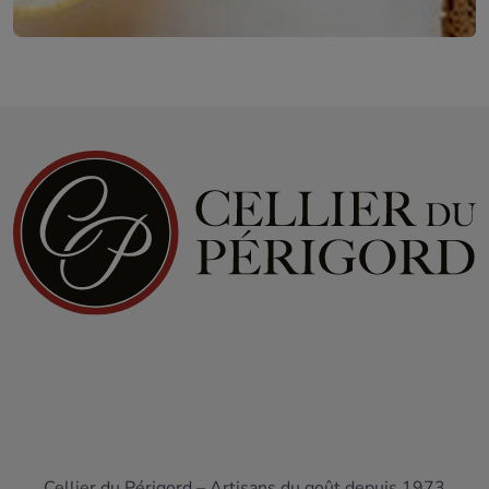
Cellier du Périgord – Artisans du goût depuis 1973