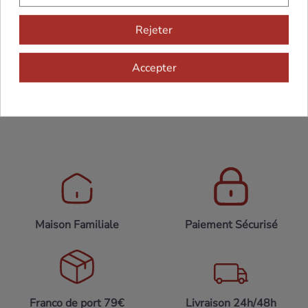
Accords mets et vins
: Viandes rouges, gibiers,
fromages.
Rejeter
Température de service
: 16-18°C.
Potentiel de garde
: 5 à 8 ans.
Accepter
Maison Familiale
Paiement Sécurisé
Franco de port 79€
Livraison 24h/48h