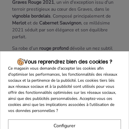
Graves Rouge 2021
, un vin d'exception issu d'un
terroir prestigieux au cœur des Graves, dans le
vignoble bordelais
. Composé principalement de
Merlot
et de
Cabernet Sauvignon
, ce millésime
2021 séduit par son élégance et son équilibre
parfait.
Sa robe d’un
rouge profond
dévoile un nez subtil
de fruits rouges mûrs, d'épices délicates et de
Vous reprendrez bien des cookies ?
notes boisées élégantes, issues d’un élevage
Ce magasin vous demande d'accepter les cookies afin
maîtrisé en fûts de chêne. En bouche, ce vin offre
d'optimiser les performances, les fonctionnalités des réseaux
une structure harmonieuse avec des tanins
sociaux et la pertinence de la publicité. Les cookies tiers liés
soyeux, une belle fraîcheur et une finale
aux réseaux sociaux et à la publicité sont utilisés pour vous
persistante.
offrir des fonctionnalités optimisées sur les réseaux sociaux,
ainsi que des publicités personnalisées. Acceptez-vous ces
Idéal pour accompagner des viandes rouges
cookies ainsi que les implications associées à l'utilisation de
grillées, des plats en sauce ou des
fromages
vos données personnelles ?
affinés, le Château de Chantegrive Rouge 2021
promet des moments de dégustation inoubliables.
Configurer