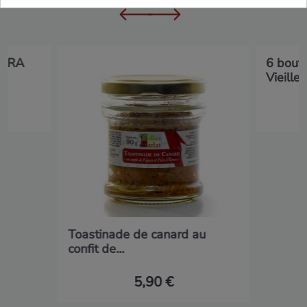
EXTRA
6 boute
Vieilles.
Toastinade de canard au
confit de...
5,90 €