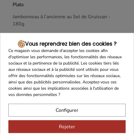
Plats
Jambonneau à l’ancienne au Sel de Gruissan -
180g
Canard sauce crémeuse au Cognac Fine
Champagne - 600g
Vous reprendrez bien des cookies ?
Sans porc
Ce magasin vous demande d'accepter les cookies afin
d'optimiser les performances, les fonctionnalités des réseaux
Pâtes artisanales aux Noix - 150g
sociaux et la pertinence de la publicité. Les cookies tiers liés
aux réseaux sociaux et à la publicité sont utilisés pour vous
Plaisirs Sucrés
offrir des fonctionnalités optimisées sur les réseaux sociaux,
ainsi que des publicités personnalisées. Acceptez-vous ces
Croustillants Caramel au Beurre Salé - 50g
cookies ainsi que les implications associées à l'utilisation de
vos données personnelles ?
2 Nonnettes au Miel fourrage Caramel - 2 x 32g
Meringues à la Vanille - 35g
Configurer
2 Nougats artisanaux aux Noix du Périgord (20%
Rejeter
AOP) et chocolat - 2 x 10g