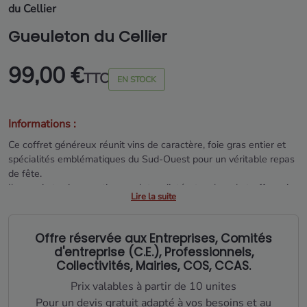
du Cellier
Gueuleton du Cellier
99,00 €
TTC
EN STOCK
Informations :
Ce coffret généreux réunit vins de caractère, foie gras entier et
spécialités emblématiques du Sud-Ouest pour un véritable repas
de fête.
Il associe terrines rustiques, plats mijotés, touches de truffe, noix
Lire la suite
et condiments raffinés, complétés par une large sélection de
douceurs sucrées et chocolats.
Offre réservée aux Entreprises, Comités
Une composition riche et assumée, pensée pour les grandes
d'entreprise (C.E.), Professionnels,
tablées et les moments d’exception.
Collectivités, Mairies, COS, CCAS.
Prix valables à partir de 10 unites
Pour un devis gratuit adapté à vos besoins et au