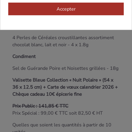
Douceurs Chocolatées
Accepter
Ballotin de Chocolats assortis - 100g
Maison Guinguet
4 Perles de Céréales croustillantes assortiment
chocolat blanc, lait et noir - 4 x 1.8g
Condiment
Sel de Guérande Poire et Noisettes grillées - 18g
Valisette Bleue Collection « Nuit Polaire » (54 x
36 x 12.5 cm) + Carte de vœux calendrier 2026 +
Chèque cadeau 10€ épicerie fine
Prix Public : 141,85 € TTC
Prix Spécial : 99,00 € TTC soit 82,50 € HT
Quelles que soient les quantités à partir de 10