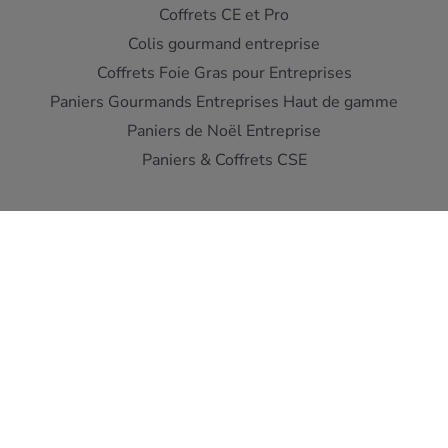
Coffrets CE et Pro
Colis gourmand entreprise
Coffrets Foie Gras pour Entreprises
Paniers Gourmands Entreprises Haut de gamme
Paniers de Noël Entreprise
Paniers & Coffrets CSE
Interdiction de vente de boissons alcooliques aux mineurs
de moins de 18 ans - L'abus d'alcool est dangereux pour la
santé
A consommer avec moderation
Pour votre sante, mangez au moins cinq fruits et legumes
par jour ! www.mangerbouger.fr
Copyright © Cellier du Périgord 2026. Réalisation et éco-
conception
DIOQA
.
Les Conditions de ventes
-
Mentions Légales
-
Protection