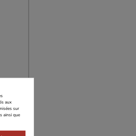
es
iés aux
imisées sur
s ainsi que