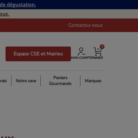
 de dégustation.
ous.
Contactez-nous
0
Espace CSE et Mairies
MON COMPTE
PANIER
Paniers
rais
Notre cave
Marques
Gourmands