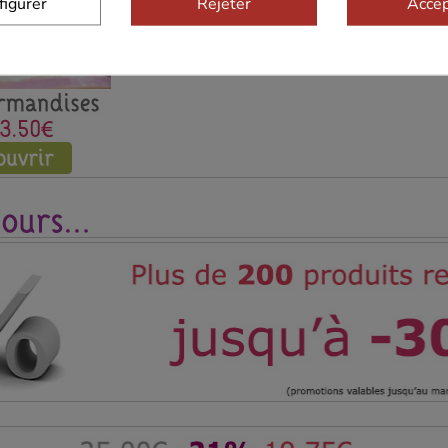
figurer
Rejeter
Accep