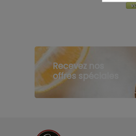
Recevez nos
offres spéciales