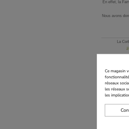
En effet, la Fa
Nous avons donc
La Corb
2
2
Ce magasin vo
fonctionnalité
Cube 
réseaux socia
1
les réseaux s
les implicati
Caisse à O
4
Con
La Caisse à 
6