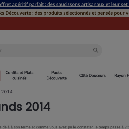
ffret apéritif parfait : des saucissons artisanaux et leur set
ks Découverte : des produits sélectionnés et pensés pour v
search
Confits et Plats
Packs
Côté Douceurs
Rayon F
cuisinés
Découverte
s 2014
nds 2014
ve déjà à son terme et comme vous avez pu le constater, le temps passe à vi