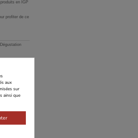
 produits en IGP
r profiter de ce
e Dégustation
0€
es
iés aux
ut Sucré
imisées sur
5€
s ainsi que
u "les Oies"
0€
ter
timent Tariquet
0€