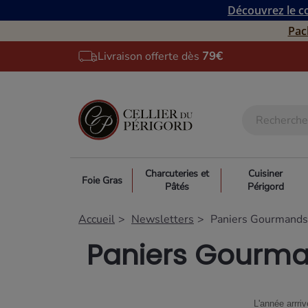
Découvrez le co
Pac
Livraison offerte dès
79€
Charcuteries et
Cuisiner
Foie Gras
Pâtés
Périgord
Accueil
Newsletters
Paniers Gourmand
Paniers Gourma
L'année arrri