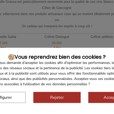
mille Grassa est particulièrement renommée pour la qualité de ses vins blancs
Côtes de Gascogne.
 sélectionné dans nos produits artisanaux ceux qui se marient idéalement pou
vin.
Un cadeau qui marquera les esprits à coup sûr !
eille Sarlat
Coffret Distingué
Coffret artilleri
7.20€
45.50€
-8%
-12%
5.00€
39.90€
19.1
Vous reprendrez bien des cookies ?
us demande d'accepter les cookies afin d'optimiser les performances, l
s des réseaux sociaux et la pertinence de la publicité. Les cookies tiers l
Foie Gras
Panier gourmand Isotherme
Coffret To
ux et à la publicité sont utilisés pour vous offrir des fonctionnalités opt
7.40€
72.80€
35.6
ociaux, ainsi que des publicités personnalisées. Acceptez-vous ces cookie
ons associées à l'utilisation de vos données personnelles ?
utils Douceurs
Coffret Chic
Boîte à Chapea
6.10€
47.05€
59.8
figurer
Rejeter
Accep
Outils Traditions
Sac Isotherme Qualité terroir
Caisse Bois Assor
3.90€
75.85€
49.8