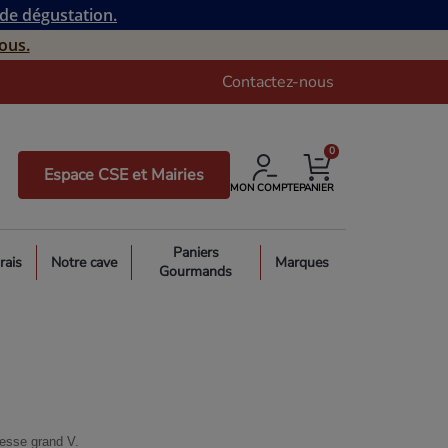
 de dégustation.
ous.
Contactez-nous
0
Espace CSE et Mairies
MON COMPTE
PANIER
Paniers
rais
Notre cave
Marques
Gourmands
tesse grand V.