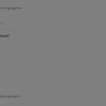
 une large gamme
 !
 Noël"
été créé autour