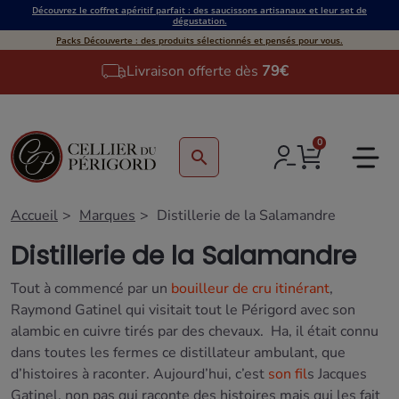
Découvrez le coffret apéritif parfait : des saucissons artisanaux et leur set de
dégustation.
Packs Découverte : des produits sélectionnés et pensés pour vous.
Livraison offerte dès
79€
0
search
Accueil
Marques
Distillerie de la Salamandre
Distillerie de la Salamandre
Tout à commencé par un
bouilleur de cru itinérant
,
Raymond Gatinel qui visitait tout le Périgord avec son
alambic en cuivre tirés par des chevaux. Ha, il était connu
dans toutes les fermes ce distillateur ambulant, que
d’histoires à raconter. Aujourd’hui, c’est
son fil
s Jacques
Gatinel, non pas qui raconte des histoires mais qui les fait