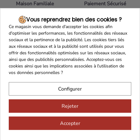
Maison Familiale
Paiement Sécurisé
Vous reprendrez bien des cookies ?
Ce magasin vous demande d'accepter les cookies afin
d'optimiser les performances, les fonctionnalités des réseaux
Franco de port 79€
Livraison 24h/48h
sociaux et la pertinence de la publicité. Les cookies tiers liés
aux réseaux sociaux et à la publicité sont utilisés pour vous
offrir des fonctionnalités optimisées sur les réseaux sociaux,
ainsi que des publicités personnalisées. Acceptez-vous ces
cookies ainsi que les implications associées à l'utilisation de
vos données personnelles ?
Cadeaux dès 99€
Configurer
Rejeter
Accepter
Vous aimerez aussi...