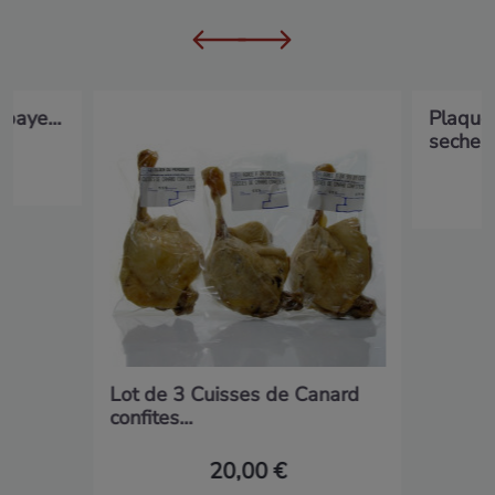
baye...
Plaque
seche...
Lot de 3 Cuisses de Canard
confites...
20,00 €