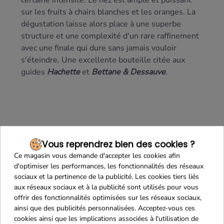
certaine intensité. Le nez est ample et puissant
sur les fruits à chairs blanches et les oranges. La
dégustation laisse alors place à une superbe
structure et une complexité d'un rare raffinement
avec une finale qui dure sans jamais vouloir
s'éteindre. Une excellente bouteille citée aux
guides
Hachette
et
Bettane & Dessauve
.
Vous reprendrez bien des cookies ?
Ce magasin vous demande d'accepter les cookies afin
d'optimiser les performances, les fonctionnalités des réseaux
sociaux et la pertinence de la publicité. Les cookies tiers liés
aux réseaux sociaux et à la publicité sont utilisés pour vous
offrir des fonctionnalités optimisées sur les réseaux sociaux,
ainsi que des publicités personnalisées. Acceptez-vous ces
cookies ainsi que les implications associées à l'utilisation de