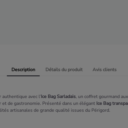
Description
Détails du produit
Avis clients
ir
authentique
avec
l’
Ice
Bag
Sarladais
,
un
coffret
gourmand
au
ir
et
de
gastronomie.
Présenté
dans
un
élégant
Ice
Bag
transp
lités
artisanales
de
grande
qualité
issues
du
Périgord.