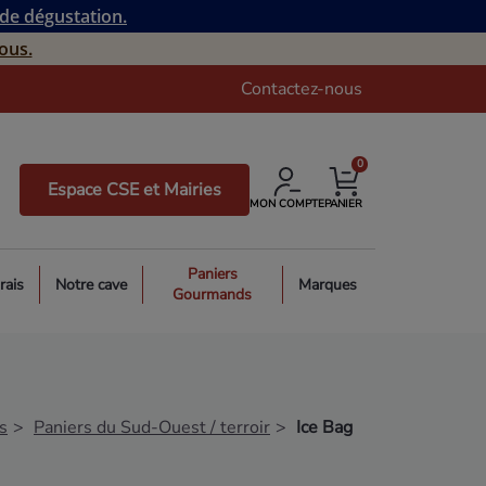
 de dégustation.
ous.
Contactez-nous
0
Espace CSE et Mairies
MON COMPTE
PANIER
Paniers
rais
Notre cave
Marques
Gourmands
s
Paniers du Sud-Ouest / terroir
Ice Bag