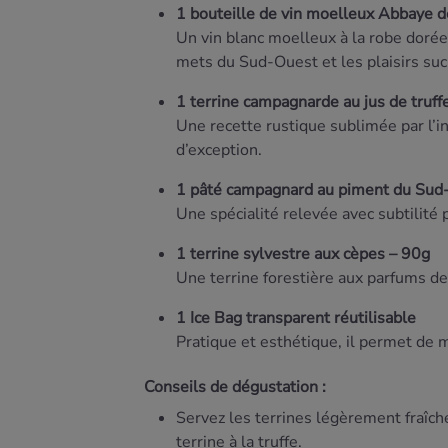
1
bouteille
de
vin
moelleux
Abbaye
d
Un
vin
blanc
moelleux
à
la
robe
doré
mets
du
Sud-
Ouest
et
les
plaisirs
suc
1
terrine
campagnarde
au
jus
de
truf
Une
recette
rustique
sublimée
par
l’
d’exception.
1
pâté
campagnard
au
piment
du
Sud
Une
spécialité
relevée
avec
subtilité
1
terrine
sylvestre
aux
cèpes –
90g
Une
terrine
forestière
aux
parfums
d
1
Ice
Bag
transparent
réutilisable
Pratique
et
esthétique,
il
permet
de
m
Conseils
de
dégustation :
Servez
les
terrines
légèrement
fraîch
terrine
à
la
truffe.