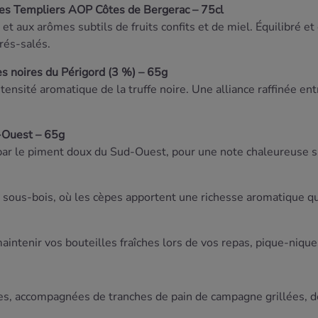
es
Templiers
AOP
Côtes
de
Bergerac –
75cl
e
et
aux
arômes
subtils
de
fruits
confits
et
de
miel.
Équilibré
et
rés-
salés.
fes
noires
du
Périgord (
3 %) –
65g
intensité
aromatique
de
la
truffe
noire.
Une
alliance
raffinée
ent
-
Ouest –
65g
par
le
piment
doux
du
Sud-
Ouest,
pour
une
note
chaleureuse
e
sous-
bois,
où
les
cèpes
apportent
une
richesse
aromatique
q
aintenir
vos
bouteilles
fraîches
lors
de
vos
repas,
pique-
niqu
es,
accompagnées
de
tranches
de
pain
de
campagne
grillées,
d