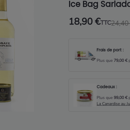
Ice Bag Sarlad
18,90 €
24,40
TTC
Frais de port :
Plus que
79,00 €
p
Cadeaux :
Plus que
99,00 €
p
La Canardise au J