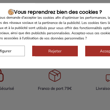
OP
s’apprécie
frais (
entre
8
et
10°
C)
et
peut
être
dégusté
à
l’a
Vous reprendrez bien des cookies ?
ge
à
pâte
persillée.
us demande d'accepter les cookies afin d'optimiser les performances, l
s des réseaux sociaux et la pertinence de la publicité. Les cookies tiers l
tion
,
ce
coffret
allie
praticité,
authenticité
et
raffinement.
Une
ux et à la publicité sont utilisés pour vous offrir des fonctionnalités opt
u
Périgord.
ociaux, ainsi que des publicités personnalisées. Acceptez-vous ces cookie
ons associées à l'utilisation de vos données personnelles ?
figurer
Rejeter
Accep
Sécurisé
Franco de port 79€
Livrais