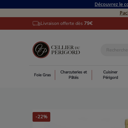
Découvrez le co
Pac
Livraison offerte dès
79€
Charcuteries et
Cuisiner
Foie Gras
Pâtés
Périgord
-22%