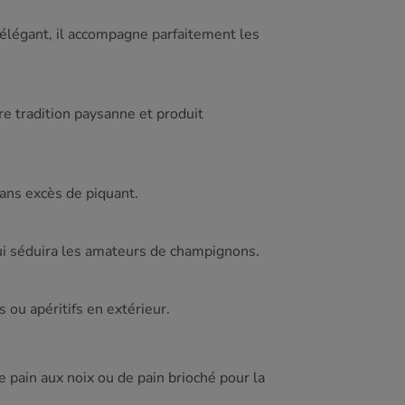
élégant,
il
accompagne
parfaitement
les
re
tradition
paysanne
et
produit
sans
excès
de
piquant.
ui
séduira
les
amateurs
de
champignons.
es
ou
apéritifs
en
extérieur.
e
pain
aux
noix
ou
de
pain
brioché
pour
la