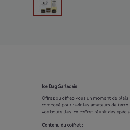
Ice Bag Sarladais
Offrez
ou
offrez-
vous
un
moment
de
plais
composé
pour
ravir
les
amateurs
de
terro
vos
bouteilles,
ce
coffret
réunit
des
spécia
Contenu
du
coffret :