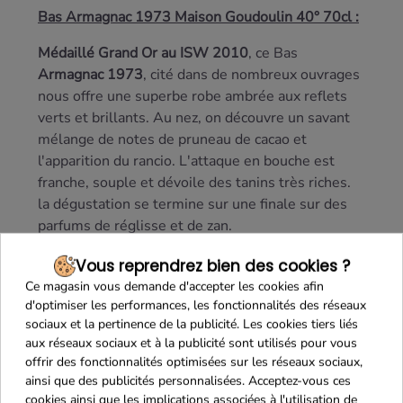
Bas Armagnac 1973 Maison Goudoulin 40° 70cl :
Médaillé Grand Or au ISW 2010
, ce Bas
Armagnac 1973
, cité dans de nombreux ouvrages
nous offre une superbe robe ambrée aux reflets
verts et brillants. Au nez, on découvre un savant
mélange de notes de pruneau de cacao et
l'apparition du rancio. L'attaque en bouche est
franche, souple et dévoile des tanins très riches.
la dégustation se termine sur une finale sur des
parfums de réglisse et de zan.
Vous reprendrez bien des cookies ?
Ce magasin vous demande d'accepter les cookies afin
d'optimiser les performances, les fonctionnalités des réseaux
sociaux et la pertinence de la publicité. Les cookies tiers liés
aux réseaux sociaux et à la publicité sont utilisés pour vous
offrir des fonctionnalités optimisées sur les réseaux sociaux,
ainsi que des publicités personnalisées. Acceptez-vous ces
cookies ainsi que les implications associées à l'utilisation de